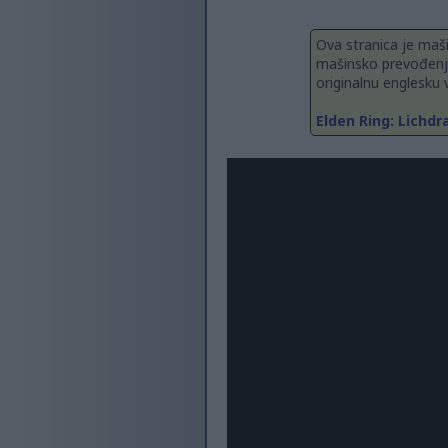
Ova stranica je maš
mašinsko prevođenje
originalnu englesku v
Elden Ring: Lichd