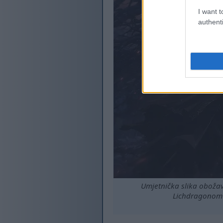
I want t
authenti
Umjetnička slika obožav
Lichdragonom 