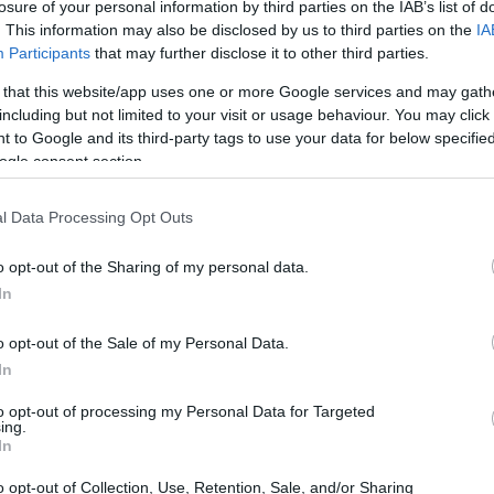
losure of your personal information by third parties on the IAB’s list of
sjećaj da ovo nije posljednji dosadni šef kojem ću morati za
. This information may also be disclosed by us to third parties on the
IA
 ;-)
Participants
that may further disclose it to other third parties.
i nije izgledalo nimalo utjecalo na Engvalla, jer je trčao 
 that this website/app uses one or more Google services and may gath
e činilo kao vrlo razumna podjela rada poslati ga u blizinu.
including but not limited to your visit or usage behaviour. You may click 
 to Google and its third-party tags to use your data for below specifi
 stvar oko koje se treba brinuti u ovoj borbi, jer zmaj očig
ogle consent section.
ati i ono što izgleda kao vrlo veliki mač napravljen od crven
.
l Data Processing Opt Outs
njeli je prilično oprezan i suočio se s mnogo gorim stvari
a je zmaj mogao sebi uštedjeti trud i jednostavno umrijeti i
o opt-out of the Sharing of my personal data.
ja okolo kada svi znamo ko je glavni lik i junak ove priče.
In
o zabavna borba. Uvijek volim borbe u kojima mogu ići na dal
o opt-out of the Sale of my Personal Data.
im velikim bossovima gdje kamera može brzo postati glavni n
d lakših zmajeva s kojima sam se do sada suočio. Čini se da 
In
 uglavnom može izbjeći ostajanjem na distanci. Zamišljam da
to opt-out of processing my Personal Data for Targeted
ing.
In
igurom spretnosti. Moje oružje za blisku borbu je Guardian
h of War. Moja oružja za daljinsku borbu su Longbow i Short
o opt-out of Collection, Use, Retention, Sale, and/or Sharing