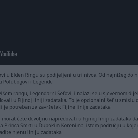
vi u Elden Ringu su podijeljeni u tri nivoa. Od najnižeg do na
ju Polubogovi i Legende.
višem rangu, Legendarni Šefovi, i nalazi se u sjevernom dij
ali u Fijinoj liniji zadataka. To je opcionalni šef u smislu 
li je potreban za završetak Fijine linije zadataka.
, morat ćete dovoljno napredovati u Fijinoj liniji zadataka 
olja Princa Smrti u Dubokim Korenima, istom području u koje
dite njenu liniju zadataka.