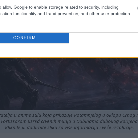
o allow Google to enable storage related to security, including
cation functionality and fraud prevention, and other user protection.
CONFIRM
atelja u anime stilu koja prikazuje Potamnjelog u oklopu Crnog
Fortissaxom usred crvenih munja u Dubinama dubokog korijena 
Kliknite ili dodirnite sliku za više informacija i veće rezolucije.