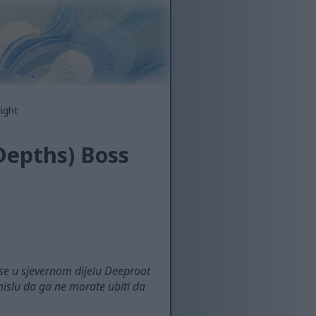
ight
Depths) Boss
 se u sjevernom dijelu Deeproot
smislu da ga ne morate ubiti da