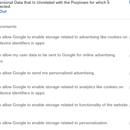
ersonal Data that Is Unrelated with the Purposes for which it
jen. Nisam baš siguran da li se to generalno smatra prikladni
lected.
inu koja nije dosadan laki mod, ali i ne toliko težak da ću s
Out
consents
lajkujte ga i pretplatite se na
YouTube
, što ga smatrajte po
o allow Google to enable storage related to advertising like cookies on
evice identifiers in apps.
telja inspirirana ovom borbom protiv
o allow my user data to be sent to Google for online advertising
s.
to allow Google to send me personalized advertising.
o allow Google to enable storage related to analytics like cookies on
evice identifiers in apps.
o allow Google to enable storage related to functionality of the website
o allow Google to enable storage related to personalization.