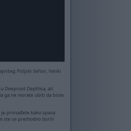
jvišeg: Poljski šefovi, Veliki
elu Deeproot Depthsa, ali
da ga ne morate ubiti da biste
da je pronađete kako spava
m ste se prethodno borili