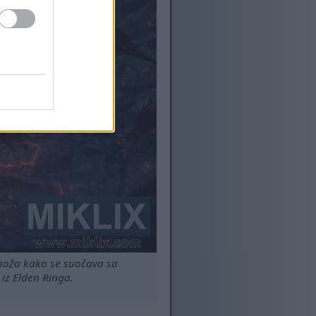
 noža kako se suočava sa
iz Elden Ringa.