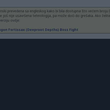
inski prevedena sa engleskog kako bi bila dostupna što većem broju l
 još nije usavršena tehnologija, pa može doći do grešaka. Ako želit
erziju ovdje:
ragon Fortissax (Deeproot Depths) Boss Fight