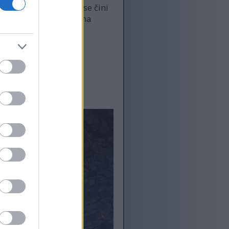
m, ali težina igre mi se čini
atima biti zaglavljen na
tpuno sjajnim :-)
 šefa