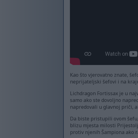
Kao što vjerovatno znate, šefo
neprijateljski šefovi i na kra
Lichdragon Fortissax je u naj
samo ako ste dovoljno napredov
napredovali u glavnoj priči, a
Da biste pristupili ovom šefu
blizu mjesta milosti Prijest
protiv njenih Šampiona ako ra