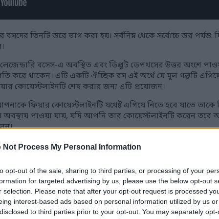
ের তিনটি স্তরে ভাগ করা হয়। সর্বনিম্ন থেকে সর্বোচ্চ স্তর পর্যন্ত: 
স।
্তর, লেজেন্ডারি বসেস-এ অবস্থিত এবং ডিপ্রুট ডেপথসের উত্তর অংশে পাওয
্রগতি করে থাকেন। এটি একটি ঐচ্ছিক বস এই অর্থে যে মূল গল্পটি এগ
িয়ার কোয়েস্টলাইনটি শেষ করার জন্য এটি প্রয়োজন।
নাকে ফিয়ার কোয়েস্টলাইনটি যথেষ্ট এগিয়ে নিতে হবে যাতে তাকে ড
ন্ত অবস্থায় পাওয়া যায়, যদি আপনি তার কোয়েস্টলাইনটি করেন ত
লেন।
 করার সময়, আপনাকে জিজ্ঞাসা করা হবে যে আপনি কি ডেথবেড ড্রিমে
 Not Process My Personal Information
িকর মৃত ড্রাগনের মুখোমুখি হবেন, আর কোনও সতর্কীকরণ বা নোটিশ ছা
to opt-out of the sale, sharing to third parties, or processing of your per
formation for targeted advertising by us, please use the below opt-out s
টা আমার আগের যেসব ড্রাগনের মুখোমুখি হয়েছে তার থেকে একটু আল
r selection. Please note that after your opt-out request is processed y
নেই। আমি তার শ্বাসকষ্ট এড়ানোর একমাত্র উপায় খুঁজে পেয়েছি, তা
eing interest-based ads based on personal information utilized by us or
disclosed to third parties prior to your opt-out. You may separately opt-
ওয়া এবং তোমাকে আক্রমণ করার পাশাপাশি, এই ড্রাগনটি ক্রমাগত মেঘ ত