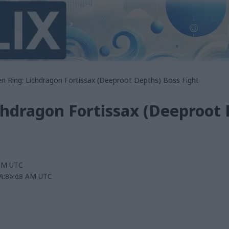
en Ring: Lichdragon Fortissax (Deeproot Depths) Boss Fight
chdragon Fortissax (Deeproot
 PM UTC
 এ ৭:৪১:৫৪ AM UTC