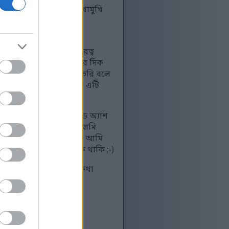
েক খারাপ পরিস্থিতির মুখোমুখি
ৈ, ফুঁপিয়ে না পড়ে এবং
দূরে যেতে পারি এবং দূরত্ব
ু হয়ে উঠতে পারে। কঠিনতার দিক
 প্রধান বিপদ ডেথব্লাইট তৈরি বলে
াহাতি-প্রবণ চরিত্র হিসেবে এটি
াফিনিটি এবং সেক্রেড ব্লেড অ্যাশ
রুন লেভেল ৮৯ তে ছিলাম। আমি
ুক্তিসঙ্গত বলে মনে হয় - আমি
ে ঘন্টার পর ঘন্টা আটকে থাকি ;-)
র্ণরূপে অসাধারণ হওয়ার কথা