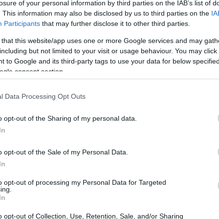
losure of your personal information by third parties on the IAB’s list of
ভাবে মেরে ফেলবে। এই কারণে, আমি সিদ্ধান্ত নিলাম যে আমার এবং 
. This information may also be disclosed by us to third parties on the
IA
 আমি আবারও ব্যানিশড নাইট এঙ্গভালকে নোংরা কাজটি করার জন্য পা
Participants
that may further disclose it to other third parties.
স্থ্য নষ্ট করেছিলাম।
 that this website/app uses one or more Google services and may gath
োন ৩-এর ঘাটতির কারণে আমি এখনও আমার সেকেন্ডারি অস্ত্রগুলিকে খ
including but not limited to your visit or usage behaviour. You may click 
শি অস্ত্র আপগ্রেড করার কারণে নয়, অথবা উপকরণের জন্য পিষে নেওয়া
 to Google and its third-party tags to use your data for below specifi
নিজেই মারাত্মক ক্ষতি করছে, তাই আমি জিনিসগুলিকে আরও মশলাদ
ogle consent section.
নো টিকটিকিটিকে একটি ভয়ঙ্কর রোগে আক্রান্ত করার সিদ্ধান্ত নিয়েছ
l Data Processing Opt Outs
ি আক্রান্ত হওয়ার পর, আমি নিয়মিত তীর ছুঁড়তে থাকি, আর তার স্বাস
সম্পূর্ণরূপে মেরে ফেলার জন্য যথেষ্ট ছিল না, কিন্তু রটবোন অ্যারো
o opt-out of the Sharing of my personal data.
ত করতে পারব না কারণ আমি এখনও এমন জায়গায় নেই যেখানে আম
In
আমার একটা অদ্ভুত অনুভূতি হচ্ছে যে এটিই শেষ বিরক্তিকর বস নয
দিতে হবে ;-)
o opt-out of the Sale of my Personal Data.
In
ালের উপর মোটেও প্রভাব ফেলেনি বলে মনে হচ্ছে, কারণ সে যথারীতি 
াই তাকে কাছাকাছি পাঠানো খুবই যুক্তিসঙ্গত শ্রম বিভাজন বলে মনে হয়েছ
to opt-out of processing my Personal Data for Targeted
ing.
In
চিন্তার বিষয় নয়, কারণ ড্রাগনের কাছে স্পষ্টতই অন্যান্য ড্রাগনের 
তরবারিও ডেকে আনবে, যা এটি অসাবধানতাবশত কলঙ্কিত করে কাটার চ
o opt-out of Collection, Use, Retention, Sale, and/or Sharing