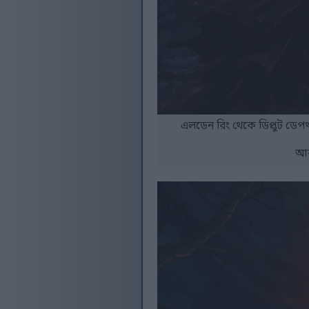
এলডেন রিং থেকে ডিপ্রুট ডেপথসে
আর