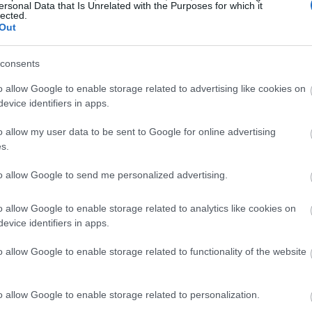
ersonal Data that Is Unrelated with the Purposes for which it
বেশ সতর্ক এবং এই মুহুর্তে লাল বজ্রপাতের তৈরি তরবারির চেয়েও অন
lected.
Out
কে বাঁচাতে পারত এবং মারা যেত এবং লুটপাট হস্তান্তর করত, কোনও হৈচ
া সবাই জানি যে এই গল্পের প্রধান চরিত্র এবং নায়ক কে।
consents
ড়াই মনে হয়েছে। আমি সবসময় এমন লড়াই পছন্দ করি যেখানে আমি 
বিশেষ করে এই বিশাল বসদের সাথে যেখানে ক্যামেরা দ্রুত প্রধান শত্র
o allow Google to enable storage related to advertising like cookies on
োমুখি হওয়া সবচেয়ে সহজ ড্রাগনগুলির মধ্যে একটি বলে মনে হয়েছিল।
evice identifiers in apps.
 এটি মূলত এড়ানো যেতে পারে। যদিও আমি কল্পনা করি যে শুধুমাত্র হাত
o allow my user data to be sent to Google for online advertising
s.
। আমার মেলি অস্ত্র হল গার্ডিয়ান'স সোর্ডস্পিয়ার যার সাথে কিন অ্য
অস্ত্র হল লংবো এবং শর্টবো। এই ভিডিওটি রেকর্ড করার সময় আমি 
to allow Google to send me personalized advertising.
ণত উপযুক্ত বলে বিবেচিত হয় কিনা, তবে গেমটির অসুবিধা আমার কাছে য
 মনকে অসাড় করে দেয় না, তবে এত কঠিনও নয় যে আমি একই বসের সাথ
o allow Google to enable storage related to analytics like cookies on
evice identifiers in apps.
েন, তাহলে অনুগ্রহ করে
YouTube
লাইক এবং সাবস্ক্রাইব করে সম্পূ
o allow Google to enable storage related to functionality of the website
নুপ্রাণিত ফ্যান আর্ট
o allow Google to enable storage related to personalization.