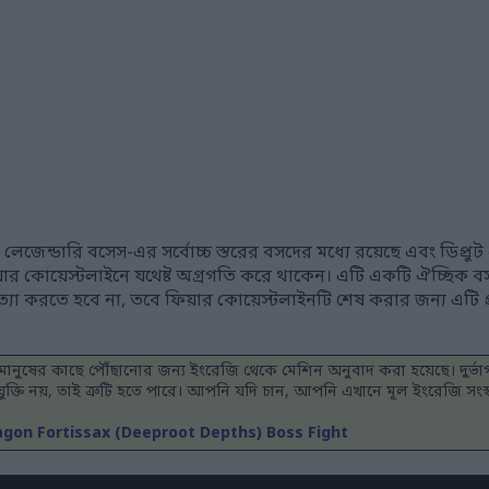
, লেজেন্ডারি বসেস-এর সর্বোচ্চ স্তরের বসদের মধ্যে রয়েছে এবং ডিপ্র
য়ার কোয়েস্টলাইনে যথেষ্ট অগ্রগতি করে থাকেন। এটি একটি ঐচ্ছিক বস 
যা করতে হবে না, তবে ফিয়ার কোয়েস্টলাইনটি শেষ করার জন্য এটি প
ভব মানুষের কাছে পৌঁছানোর জন্য ইংরেজি থেকে মেশিন অনুবাদ করা হয়েছে। দুর্ভ
যুক্তি নয়, তাই ত্রুটি হতে পারে। আপনি যদি চান, আপনি এখানে মূল ইংরেজি সং
ragon Fortissax (Deeproot Depths) Boss Fight