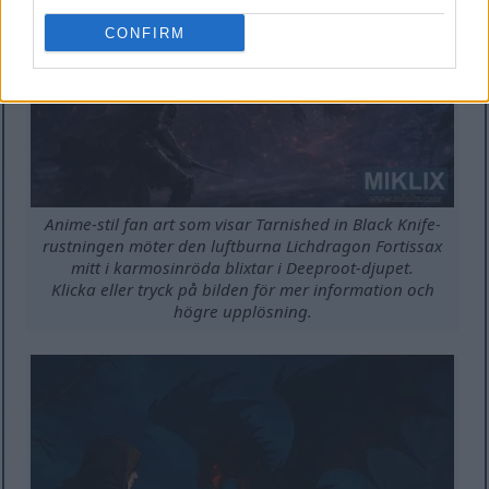
CONFIRM
Anime-stil fan art som visar Tarnished in Black Knife-
rustningen möter den luftburna Lichdragon Fortissax
mitt i karmosinröda blixtar i Deeproot-djupet.
Klicka eller tryck på bilden för mer information och
högre upplösning.