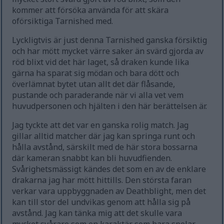
kommer att försöka använda för att skära
oförsiktiga Tarnished med.
Lyckligtvis är just denna Tarnished ganska försiktig
och har mött mycket värre saker än svärd gjorda av
röd blixt vid det här laget, så draken kunde lika
gärna ha sparat sig mödan och bara dött och
överlämnat bytet utan allt det där flåsande,
pustande och paraderande när vi alla vet vem
huvudpersonen och hjälten i den här berättelsen är.
Jag tyckte att det var en ganska rolig match. Jag
gillar alltid matcher där jag kan springa runt och
hålla avstånd, särskilt med de här stora bossarna
där kameran snabbt kan bli huvudfienden.
Svårighetsmässigt kändes det som en av de enklare
drakarna jag har mött hittills. Den största faran
verkar vara uppbyggnaden av Deathblight, men det
kan till stor del undvikas genom att hålla sig på
avstånd. Jag kan tänka mig att det skulle vara