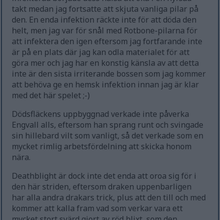
takt medan jag fortsatte att skjuta vanliga pilar på
den. En enda infektion räckte inte för att döda den
helt, men jag var för snål med Rotbone-pilarna för
att infektera den igen eftersom jag fortfarande inte
är på en plats där jag kan odla materialet för att
göra mer och jag har en konstig känsla av att detta
inte är den sista irriterande bossen som jag kommer
att behöva ge en hemsk infektion innan jag är klar
med det här spelet ;-)
Dödsfläckens uppbyggnad verkade inte påverka
Engvall alls, eftersom han sprang runt och svingade
sin hillebard vilt som vanligt, så det verkade som en
mycket rimlig arbetsfördelning att skicka honom
nära.
Deathblight är dock inte det enda att oroa sig för i
den här striden, eftersom draken uppenbarligen
har alla andra drakars trick, plus att den till och med
kommer att kalla fram vad som verkar vara ett
mycket stort svärd gjort av röd blixt, som den