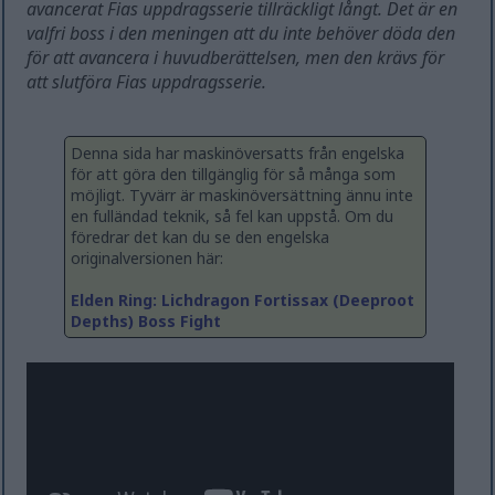
avancerat Fias uppdragsserie tillräckligt långt. Det är en
valfri boss i den meningen att du inte behöver döda den
för att avancera i huvudberättelsen, men den krävs för
att slutföra Fias uppdragsserie.
Denna sida har maskinöversatts från engelska
för att göra den tillgänglig för så många som
möjligt. Tyvärr är maskinöversättning ännu inte
en fulländad teknik, så fel kan uppstå. Om du
föredrar det kan du se den engelska
originalversionen här:
Elden Ring: Lichdragon Fortissax (Deeproot
Depths) Boss Fight