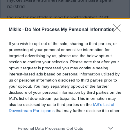
mycket svårare som en karaktär som bara spelar
närstrid.
Jag spelar mestadels med fingerfärdighet. Mitt
närstridsvapen är Väktarens svärdspjut med skarp
Miklix -
Do Not Process My Personal Information
affinitet och Sacred Blade Ash of War. Mina
distansvapen är Långbågen och Kortbågen. Jag hade
runenivå 89 när den här videon spelades in. Jag är
If you wish to opt-out of the sale, sharing to third parties, or
inte riktigt säker på om det generellt anses
processing of your personal or sensitive information for
lämpligt, men spelets svårighetsgrad verkar rimlig
targeted advertising by us, please use the below opt-out
för mig – jag vill ha den perfekta nivån som inte är
section to confirm your selection. Please note that after your
förvirrande i lätt läge, men inte heller så svår att jag
opt-out request is processed you may continue seeing
interest-based ads based on personal information utilized by
kommer att vara fast vid samma boss i timmar ;-)
us or personal information disclosed to third parties prior to
Om du gillade den här videon, kan du överväga att
your opt-out. You may separately opt-out of the further
vara helt fantastisk genom att gilla och
disclosure of your personal information by third parties on the
prenumerera på
YouTube
:-)
IAB’s list of downstream participants. This information may
also be disclosed by us to third parties on the
IAB’s List of
Downstream Participants
that may further disclose it to other
third parties.
Fan art inspirerad av den här
Please note that this website/app uses one or more Google
Personal Data Processing Opt Outs