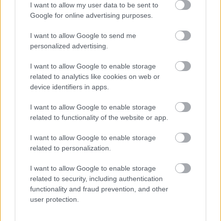
I want to allow my user data to be sent to
Google for online advertising purposes.
I want to allow Google to send me
personalized advertising.
I want to allow Google to enable storage
related to analytics like cookies on web or
device identifiers in apps.
I want to allow Google to enable storage
related to functionality of the website or app.
Anime-liknande fan art av Tarnished in Black Knife-
rustningen som kämpar mot Lichdragon Fortissax i
I want to allow Google to enable storage
Elden Rings Deeproot Depths.
related to personalization.
Klicka eller tryck på bilden för mer information och
högre upplösning.
I want to allow Google to enable storage
related to security, including authentication
functionality and fraud prevention, and other
user protection.