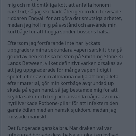
mig och mitt ömtåliga kött att anfalla honom i
närstrid, så jag skickade återigen in den förvisade
riddaren Engvall för att göra det smutsiga arbetet,
medan jag höll mig på avstånd och använde min
kortbåge för att hugga sönder bossens hälsa.
Eftersom jag fortfarande inte har lyckats
uppgradera mina sekundära vapen särskilt bra på
grund av den kritiska bristen på Smithing Stone 3 i
Lands Between, vilket definitivt varken orsakas av
att jag uppgraderade för många vapen tidigt i
spelet, eller av min allmänna ovilja att börja leta
efter material, gör min kortbåge avgrundsdjup
skada på egen hand, så jag bestämde mig för att
krydda saker och ting och använda några av mina
nytillverkade Rotbone-pilar för att infektera den
gamla ödlan med en hemsk sjukdom, medan jag
fnissade maniskt.
Det fungerade ganska bra. När draken väl var
infekterad började dess hälsa att öka i en hyfsad