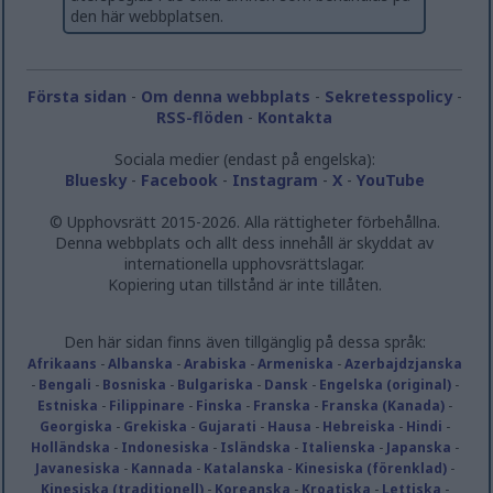
den här webbplatsen.
Första sidan
-
Om denna webbplats
-
Sekretesspolicy
-
RSS-flöden
-
Kontakta
Sociala medier (endast på engelska):
Bluesky
-
Facebook
-
Instagram
-
X
-
YouTube
© Upphovsrätt 2015-2026. Alla rättigheter förbehållna.
Denna webbplats och allt dess innehåll är skyddat av
internationella upphovsrättslagar.
Kopiering utan tillstånd är inte tillåten.
Den här sidan finns även tillgänglig på dessa språk:
Afrikaans
-
Albanska
-
Arabiska
-
Armeniska
-
Azerbajdzjanska
-
Bengali
-
Bosniska
-
Bulgariska
-
Dansk
-
Engelska (original)
-
Estniska
-
Filippinare
-
Finska
-
Franska
-
Franska (Kanada)
-
Georgiska
-
Grekiska
-
Gujarati
-
Hausa
-
Hebreiska
-
Hindi
-
Holländska
-
Indonesiska
-
Isländska
-
Italienska
-
Japanska
-
Javanesiska
-
Kannada
-
Katalanska
-
Kinesiska (förenklad)
-
Kinesiska (traditionell)
-
Koreanska
-
Kroatiska
-
Lettiska
-