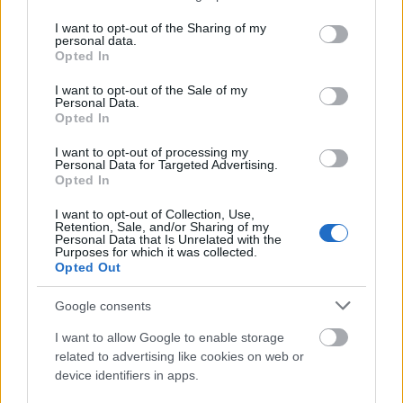
bossfighten
services and may gather and store information including but
not limited to your visit or usage behaviour. You may click to
I want to opt-out of the Sharing of my
personal data.
grant or deny consent to Google and its third-party tags to
Opted In
use your data for below specified purposes in below Google
consent section.
I want to opt-out of the Sale of my
Personal Data.
Opted In
I want to opt-out of processing my
Personal Data for Targeted Advertising.
Opted In
I want to opt-out of Collection, Use,
Retention, Sale, and/or Sharing of my
Personal Data that Is Unrelated with the
Purposes for which it was collected.
Opted Out
Anime-stil fan art av Tarnished in Black Knife-
rustningen som konfronterar Lichdragon Fortissax mitt
Google consents
i röda blixtar i Deeproot-djupen från Elden Ring.
Klicka eller tryck på bilden för mer information och
I want to allow Google to enable storage
högre upplösning.
related to advertising like cookies on web or
device identifiers in apps.