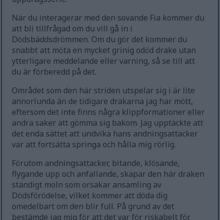
När du interagerar med den sovande Fia kommer du
att bli tillfrågad om du vill gå in i
Dödsbäddsdrömmen. Om du gör det kommer du
snabbt att möta en mycket grinig odöd drake utan
ytterligare meddelande eller varning, så se till att
du är förberedd på det.
Området som den här striden utspelar sig i är lite
annorlunda än de tidigare drakarna jag har mött,
eftersom det inte finns några klippformationer eller
andra saker att gömma sig bakom. Jag upptäckte att
det enda sättet att undvika hans andningsattacker
var att fortsätta springa och hålla mig rörlig.
Förutom andningsattacker, bitande, klösande,
flygande upp och anfallande, skapar den här draken
ständigt moln som orsakar ansamling av
Dödsförödelse, vilket kommer att döda dig
omedelbart om den blir full. På grund av det
bestämde jag mig för att det var för riskabelt för