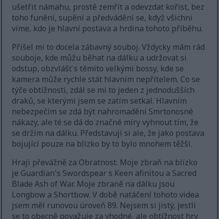
ušetřit námahu, prostě zemřít a odevzdat kořist, bez
toho funění, supění a předvádění se, když všichni
víme, kdo je hlavní postava a hrdina tohoto příběhu.
Přišel mi to docela zábavný souboj. Vždycky mám rád
souboje, kde můžu běhat na dálku a udržovat si
odstup, obzvlášť s těmito velkými bossy, kde se
kamera může rychle stát hlavním nepřítelem. Co se
týče obtížnosti, zdál se mi to jeden z jednodušších
draků, se kterými jsem se zatím setkal. Hlavním
nebezpečím se zdá být nahromadění Smrtonosné
nákazy, ale té se dá do značné míry vyhnout tím, že
se držím na dálku. Představuji si ale, že jako postava
bojující pouze na blízko by to bylo mnohem těžší.
Hraji převážně za Obratnost. Moje zbraň na blízko
je Guardian's Swordspear s Keen afinitou a Sacred
Blade Ash of War. Moje zbraně na dálku jsou
Longbow a Shortbow. V době natáčení tohoto videa
jsem měl runovou úroveň 89. Nejsem si jistý, jestli
se to obecně považuje za vhodné, ale obtížnost hry