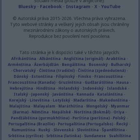
Sociální média (pouze v angličtině):
Bluesky
-
Facebook
-
Instagram
-
X
-
YouTube
© Autorská práva 2015-2026. Všechna práva vyhrazena.
Tyto webové stránky a veškerý jejich obsah jsou chráněny
mezinárodními zákony o autorských právech.
Reprodukce bez povolení není povolena.
Tato stránka je k dispozici také v těchto jazycích:
Afrikánština
-
Albánština
-
Angličtina (originál)
-
Arabština
-
Arménština
-
Ázerbájdžán
-
Bengálština
-
Bosenský
-
Bulharský
-
Chorvatský
-
Čínština (tradiční)
-
Čínština (zjednodušená)
-
Dánský
-
Estonština
-
Filipínský
-
Finsko
-
Francouzština
-
Francouzština (Kanada)
-
Gruzínština
-
Gudžarátština
-
Hausa
-
Hebrejština
-
Hindština
-
Holandský
-
Indonéský
-
Islandské
-
Italský
-
Japonský
-
Javánština
-
Kannada
-
Katalánština
-
Korejský
-
Litevština
-
Lotyšský
-
Maďarština
-
Makedonština
-
Malajština
-
Malayalam
-
Maráthština
-
Mongolský
-
Myanmar
(Barma)
-
Němčina
-
Nepálské
-
Norština (Bokmål)
-
Oriya
-
Pandžábština (gurmukhština)
-
Perština (perština)
-
Polský
-
Portugalština (Brazílie)
-
Portugalština (Portugalsko)
-
Řecký
-
Rumunština
-
Ruský
-
Slovenská
-
Slovinština
-
Španělština
-
Srbština (cyrilice)
-
Srbština (latinka)
-
Sundanese
-
Svahilština