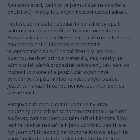
špinavou práci, zatímco já jsem zůstal na dostřel a
použil svůj krátký luk, abych bossovi usekal zdraví.
Protože se mi stále nepodařilo pořádně vylepšit
sekundární zbraně kvůli kritickému nedostatku
Kovacího kamene 3 v Mezizemích, což rozhodně není
způsobeno ani příliš velkým množstvím
vylepšovaných zbraní na začátku hry, ani mou
obecnou nechutí grindit materiály, můj krátký luk
sám o sobě páchá propastné poškození, tak jsem se
rozhodl to okořenit a použít pár svých nově
vyrobených šípů z hnilobné kosti, abych starou
ještěrku nakazil hroznou nemocí, zatímco jsem se
šíleně smál.
Fungovalo to docela dobře. Jakmile byl drak
nakažený, jeho zdraví se začalo rozumnou rychlostí
snižovat, zatímco jsem po něm střílel běžnými šípy.
Jediná infekce nestačila k jeho úplnému zabití, ale
byl jsem příliš lakomý na Rotbone Arrows, abych ho
znovu nakazil, protože stále nejsem v bodě, kde