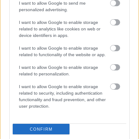
I want to allow Google to send me
personalized advertising.
I want to allow Google to enable storage
related to analytics like cookies on web or
Fanouškovské umění ve stylu anime, na kterém
device identifiers in apps.
Tarnished in Black Knife brnění bojuje s Lichdragonem
Fortissaxem v Elden Ring's Deeproot Depths.
I want to allow Google to enable storage
Kliknutím nebo klepnutím na obrázek získáte další
related to functionality of the website or app.
informace a vyšší rozlišení.
I want to allow Google to enable storage
related to personalization.
I want to allow Google to enable storage
related to security, including authentication
functionality and fraud prevention, and other
user protection.
CONFIRM