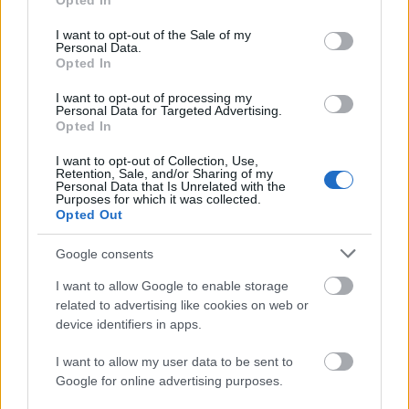
Opted In
use your data for below specified purposes in below Google
consent section.
I want to opt-out of the Sale of my
Personal Data.
Opted In
I want to opt-out of processing my
Personal Data for Targeted Advertising.
Opted In
Fanouškovské umění ve stylu anime, na kterém je
Poskvrněný v brnění Černého nože, jak se v Deeproot
I want to opt-out of Collection, Use,
Depths z Elden Ringu postaví Lichdragonovi
Retention, Sale, and/or Sharing of my
Personal Data that Is Unrelated with the
Fortissaxovi uprostřed rudého blesku.
Purposes for which it was collected.
Kliknutím nebo klepnutím na obrázek získáte další
Opted Out
informace a vyšší rozlišení.
Google consents
I want to allow Google to enable storage
related to advertising like cookies on web or
device identifiers in apps.
I want to allow my user data to be sent to
Google for online advertising purposes.