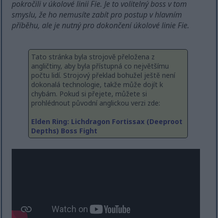
pokročili v úkolové linii Fie. Je to volitelný boss v tom
smyslu, že ho nemusíte zabít pro postup v hlavním
příběhu, ale je nutný pro dokončení úkolové linie Fie.
Tato stránka byla strojově přeložena z
angličtiny, aby byla přístupná co největšímu
počtu lidí. Strojový překlad bohužel ještě není
dokonalá technologie, takže může dojít k
chybám. Pokud si přejete, můžete si
prohlédnout původní anglickou verzi zde:
Elden Ring: Lichdragon Fortissax (Deeproot
Depths) Boss Fight