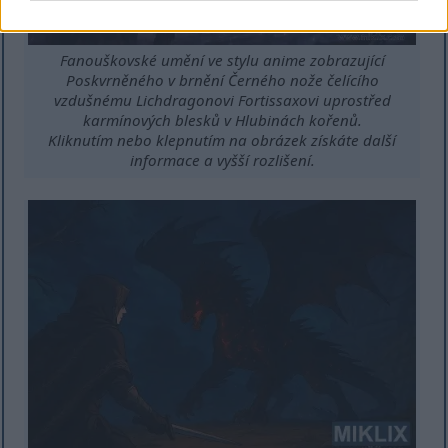
Fanouškovské umění ve stylu anime zobrazující
Poskvrněného v brnění Černého nože čelícího
vzdušnému Lichdragonovi Fortissaxovi uprostřed
karmínových blesků v Hlubinách kořenů.
Kliknutím nebo klepnutím na obrázek získáte další
informace a vyšší rozlišení.