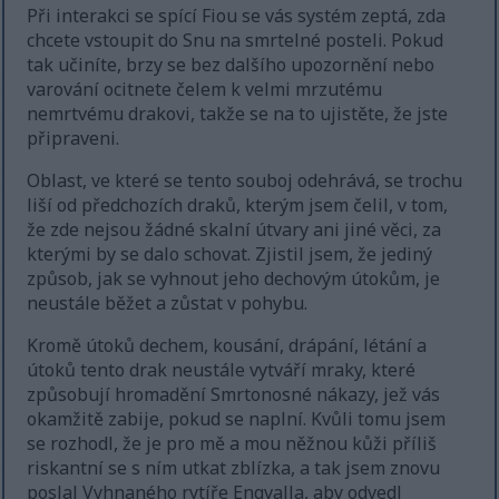
Při interakci se spící Fiou se vás systém zeptá, zda
chcete vstoupit do Snu na smrtelné posteli. Pokud
tak učiníte, brzy se bez dalšího upozornění nebo
varování ocitnete čelem k velmi mrzutému
nemrtvému drakovi, takže se na to ujistěte, že jste
připraveni.
Oblast, ve které se tento souboj odehrává, se trochu
liší od předchozích draků, kterým jsem čelil, v tom,
že zde nejsou žádné skalní útvary ani jiné věci, za
kterými by se dalo schovat. Zjistil jsem, že jediný
způsob, jak se vyhnout jeho dechovým útokům, je
neustále běžet a zůstat v pohybu.
Kromě útoků dechem, kousání, drápání, létání a
útoků tento drak neustále vytváří mraky, které
způsobují hromadění Smrtonosné nákazy, jež vás
okamžitě zabije, pokud se naplní. Kvůli tomu jsem
se rozhodl, že je pro mě a mou něžnou kůži příliš
riskantní se s ním utkat zblízka, a tak jsem znovu
poslal Vyhnaného rytíře Engvalla, aby odvedl