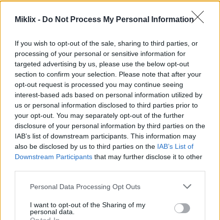
mi přijde rozumná – chci ideální kombinaci, která
není otupující lehký režim, ale zároveň není tak
Miklix -
Do Not Process My Personal Information
těžká, abych u stejného bosse uvízl celé hodiny ;-)
If you wish to opt-out of the sale, sharing to third parties, or
Pokud se vám toto video líbilo, zvažte prosím, zda
processing of your personal or sensitive information for
jste naprosto úžasní tím, že dáte Like a Subscribing
targeted advertising by us, please use the below opt-out
na
YouTube
:-)
section to confirm your selection. Please note that after your
opt-out request is processed you may continue seeing
interest-based ads based on personal information utilized by
Fanouškovské umění
us or personal information disclosed to third parties prior to
your opt-out. You may separately opt-out of the further
inspirované tímto soubojem s
disclosure of your personal information by third parties on the
bossem
IAB’s list of downstream participants. This information may
also be disclosed by us to third parties on the
IAB’s List of
Downstream Participants
that may further disclose it to other
third parties.
Please note that this website/app uses one or more Google
Personal Data Processing Opt Outs
services and may gather and store information including but
not limited to your visit or usage behaviour. You may click to
I want to opt-out of the Sharing of my
personal data.
grant or deny consent to Google and its third-party tags to