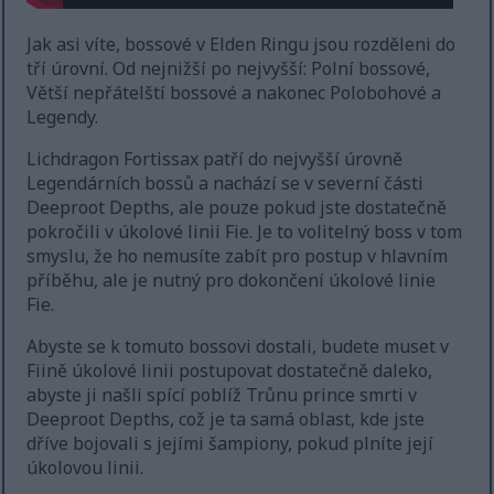
Jak asi víte, bossové v Elden Ringu jsou rozděleni do
tří úrovní. Od nejnižší po nejvyšší: Polní bossové,
Větší nepřátelští bossové a nakonec Polobohové a
Legendy.
Lichdragon Fortissax patří do nejvyšší úrovně
Legendárních bossů a nachází se v severní části
Deeproot Depths, ale pouze pokud jste dostatečně
pokročili v úkolové linii Fie. Je to volitelný boss v tom
smyslu, že ho nemusíte zabít pro postup v hlavním
příběhu, ale je nutný pro dokončení úkolové linie
Fie.
Abyste se k tomuto bossovi dostali, budete muset v
Fiině úkolové linii postupovat dostatečně daleko,
abyste ji našli spící poblíž Trůnu prince smrti v
Deeproot Depths, což je ta samá oblast, kde jste
dříve bojovali s jejími šampiony, pokud plníte její
úkolovou linii.