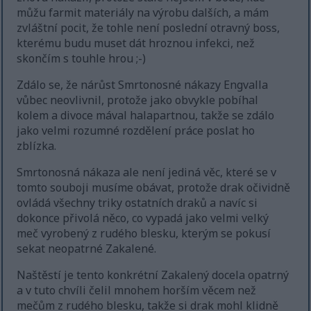
můžu farmit materiály na výrobu dalších, a mám
zvláštní pocit, že tohle není poslední otravný boss,
kterému budu muset dát hroznou infekci, než
skončím s touhle hrou ;-)
Zdálo se, že nárůst Smrtonosné nákazy Engvalla
vůbec neovlivnil, protože jako obvykle pobíhal
kolem a divoce mával halapartnou, takže se zdálo
jako velmi rozumné rozdělení práce poslat ho
zblízka.
Smrtonosná nákaza ale není jediná věc, které se v
tomto souboji musíme obávat, protože drak očividně
ovládá všechny triky ostatních draků a navíc si
dokonce přivolá něco, co vypadá jako velmi velký
meč vyrobený z rudého blesku, kterým se pokusí
sekat neopatrné Zakalené.
Naštěstí je tento konkrétní Zakalený docela opatrný
a v tuto chvíli čelil mnohem horším věcem než
mečům z rudého blesku, takže si drak mohl klidně