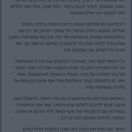
רמות. מהנמוך ביותר לגבוה ביותר: בוסי שדה, בוסי אויב גדולים
יותר ולבסוף חצי אלים ואגדות.
ליכדראגון פורטיסקס נמצא ברמה הגבוהה ביותר, בוסים
אגדיים, ונמצא בחלק הצפוני של עומק דיפרוט, אך רק אם
התקדמתם מספיק במשימות של פיה. זהו בוס אופציונלי במובן
שאין צורך להרוג אותו כדי להתקדם בסיפור הראשי, אך הוא
נדרש כדי לסיים את משימות פיה.
כדי לגשת לבוס הזה, תצטרכו להתקדם עם סדרת המשימות
של פיה מספיק רחוק כך שהיא תימצא ישנה ליד אתר החסד
של כס המלוכה של נסיך המוות במעמקי Deeproot, אותו
אזור בו נלחמתם בעבר באלופים שלה אם אתם מבצעים את
סדרת המשימות שלה.
כשאתם מקיימים אינטראקציה עם פיה הישנה, תישאלו האם
אתם רוצים להיכנס לחלום ערש המוות. עשו זאת ותתמודדו
במהירות עם דרקון אל-מת זועף מאוד ללא הודעה או אזהרה
נוספת, אז ודאו שאתם מוכנים לכך.
האזור שבו מתרחש הקרב הזה שונה במקצת מהדרקונים