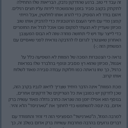
זה עבד די טוב. ברגע שהדרקון נדבק, הבריאות שלו התחילה
לתקתק בקצב סביר בזמן שהמשכתי לירות עליו חצים רגילים.
זיהום בודד לא הספיק כדי להרוג אותו לחלוטין, אבל הייתי
קמצן מדי עם חיצי העצם הרוטבונית כדי להדביק אותו שוב
מכיוון שעדיין לא הגעתי למקום שבו אוכל לגדל את החומרים
כדי לייצר עוד ויש לי תחושה מוזרה שזה לא הבוס המעצבן
האחרון שאצטרך לגרום לו להדבקה נוראית לפני שאסיים עם
המשחק הזה ;-)
נראה כי הצטברות המכה של המוות לא השפיעה כלל על
אנגוול, מכיוון שהוא רץ מסביב ונופף בהלברד שלו בפראות
כרגיל, כך שזו נראתה כמו חלוקת עבודה סבירה מאוד לשלוח
אותו קרוב.
מכת המוות" אינה הדבר היחיד שצריך לדאוג לגביו בקרב הזה,
שכן לדרקון יש כמובן את כל הטריקים של דרקונים אחרים,
בנוסף הוא אפילו יזמן מה שנראה כחרב גדולה מאוד עשויה ברק
אדום, בה ינסה להשתמש כדי לחתוך את "טארניסד" הלא זהיר.
למרבה המזל, ה"טארנישד" הספציפי הזה די זהיר והתמודד עם
דברים גרועים בהרבה מחרבות עשויות ברק אדום בשלב זה, כך