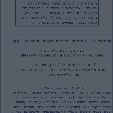
תוכנה מקצועי וכיום הוא מועסק במשרה מלאה
בתאגיד IT אירופאי גדול. כשהוא לא כותב בלוג, הוא
מבלה את זמנו הפנוי במגוון עצום של תחומי עניין,
תחביבים ופעילויות, שעשויים לבוא לידי ביטוי במידה
מסוימת במגוון הנושאים המכוסים באתר זה.
עַמוּד רִאשׁוֹן
-
על אתר זה
-
מדיניות פרטיות
-
הזנות RSS
-
מַגָע
מדיה חברתית (אנגלית בלבד):
Bluesky
-
Facebook
-
Instagram
-
X
-
YouTube
© זְכוּת יְוֹצרִים 2015-2026. כֹּל הַזְכוּיוֹת שְׁמוּרוֹת.
אתר זה וכל תכניו מוגנים על ידי חוקי זכויות יוצרים בינלאומיים.
העתקה ללא רשות אסורה.
דף זה זמין גם בשפות הבאות:
אוקראינית
-
אורדו
-
אוריה
-
אזרבייג'נית
-
אִיטַלְקִית
-
אינדונזית
-
איסלנדית
-
אלבני
-
אנגלית (מקורית)
-
אסטונית
-
אפריקאנס
-
אַרְמֶנִי
-
בולגרית
-
בוסנית
-
בנגלית
-
ג'אוואנית
-
גוג'ראטי
-
גרוזינית
-
גֶרמָנִיָת
-
דַנִי
-
האוסה
-
הוֹלַנדִי
-
הוּנגָרִי
-
הינדי
-
וייטנאמית
-
זולו
-
טוּרקִית
-
טלוגו
-
טמילית
-
יוונית
-
יַפָּנִית
-
לטבית
-
ליטאית
-
מוֹנגוֹלִי
-
מיאנמר (בורמזית)
-
מלאיאלאם
-
מלאית