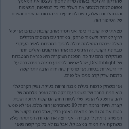
שהדרקון היה יכול באותה מידה לחסוך לעצמו את המאמץ
ופשוט למות ולמסור את השלל בלי כל הנשיפות, הנשיפות
וההתהלכות האלה, כשכולנו יודעים מי הדמות הראשית והגיבור
של הסיפור הזה.
מצאתי שזה קרב די כיפי. אני תמיד אוהב קרבות שבהם אני יכול
לרוץ למרחק ולשמור מרחק, במיוחד עם הבוסים הגדולים
האלה שבהם המצלמה יכולה להפוך במהירות לאויב העיקרי.
מבחינת הקושי, זה הרגיש כמו אחד הדרקונים הקלים יותר
שנתקלתי בהם עד כה. הסכנה העיקרית היא כנראה הצטברות
של Deathblight, אבל אפשר להימנע ממנה במידה רבה על
ידי הישארות בטווח. אני מדמיין שזה יהיה הרבה יותר קשה
כדמות שרק קרב פנים אל פנים.
אני משחק כדמות בעלת מבנה זריזות בעיקר. נשק הקרב שלי
הוא חנית החרב של השומר עם זיקה חדה ואפר מלחמה של
להב קדוש. כלי הנשק שלי לטווח רחוק הם קשת ארוכה וקשת
קצרה. הייתי ברמה רונות 89 כשהסרטון הזה צולם. אני לא ממש
בטוח אם זה נחשב מתאים באופן כללי, אבל רמת הקושי של
המשחק נראית לי סבירה - אני רוצה את הנקודה המתוקה שלא
משתקת את המוח במצב קל, אבל גם לא כל כך קשה שאני