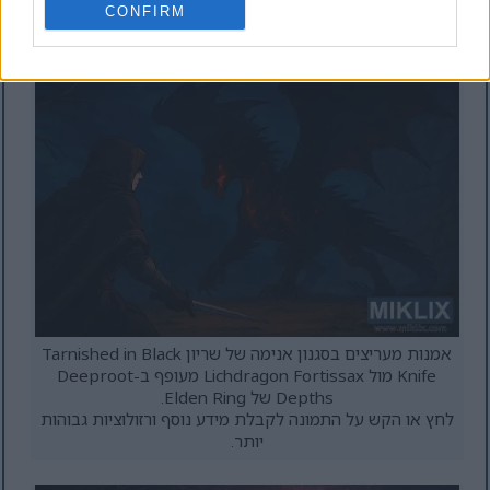
יותר.
CONFIRM
אמנות מעריצים בסגנון אנימה של שריון Tarnished in Black
Knife מול Lichdragon Fortissax מעופף ב-Deeproot
Depths של Elden Ring.
לחץ או הקש על התמונה לקבלת מידע נוסף ורזולוציות גבוהות
יותר.