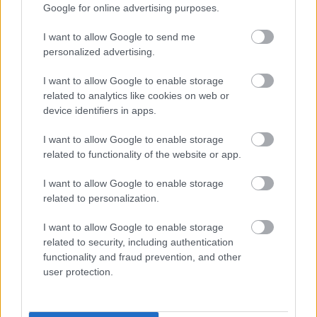
Knife שנלחם בליכדרגון פורטיסקס ב-Deeproot Depths
Google for online advertising purposes.
של Elden Ring.
לחץ או הקש על התמונה לקבלת מידע נוסף ורזולוציות גבוהות
I want to allow Google to send me
יותר.
personalized advertising.
I want to allow Google to enable storage
related to analytics like cookies on web or
device identifiers in apps.
I want to allow Google to enable storage
related to functionality of the website or app.
I want to allow Google to enable storage
related to personalization.
I want to allow Google to enable storage
related to security, including authentication
functionality and fraud prevention, and other
אמנות מעריצים בסגנון אנימה המציגה את שריון ה"טארנישד
user protection.
בסכין שחורה" מול ה"ליכדרגון פורטיסקס" המוטס בתוך ברק
ארגמן במעמקי דיפרוט.
לחץ או הקש על התמונה לקבלת מידע נוסף ורזולוציות גבוהות