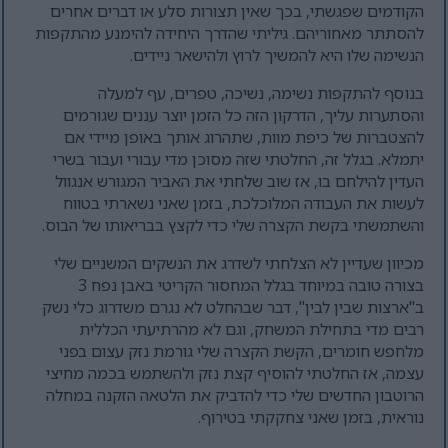
הקודמים שפגשתי, בכך שאין תצורות סלע או דברים אחרים
להסתתר מאחוריהם. גיליתי שהדרך היחידה להימנע מהתקפות
הנשימה שלו היא להמשיך לרוץ ולהישאר ניידים.
בנוסף להתקפות נשימה, נשיכה, טפרים, עף למעלה
והסתערות עליך, הדרקון הזה כל הזמן יוצר עננים שגורמים
להצטברות של כיפת מוות, שתהרוג אותך באופן מיידי אם
יתמלא. בגלל זה, החלטתי שזה מסוכן מדי עבורי ועבור בשרי
העדין להילחם בו, אז שוב שלחתי את האביר המגורש אנגוול
לעשות את העבודה המלוכלכת, בזמן שאני נשארתי בטווח
והשתמשתי בקשת הקצרה שלי כדי לקצץ בבריאותו של הבוס.
מכיוון שעדיין לא הצלחתי לשדרג את הנשקים המשניים שלי
בצורה טובה במיוחד בגלל המחסור הקריטי באבן נפח 3
ב"ארצות שבין לבין", דבר שבהחלט לא נגרם משדרוג כלי נשק
רבים מדי בתחילת המשחק, וגם לא מהרתיעתי הכללית
מלחפש חומרים, הקשת הקצרה שלי גורמת נזק עצום בפני
עצמה, אז החלטתי להוסיף קצת נזק ולהשתמש בכמה מחיצי
הרוטבון החדשים שלי כדי להדביק את הלטאה הזקנה במחלה
נוראית, בזמן שאני צחקקתי בטירוף.