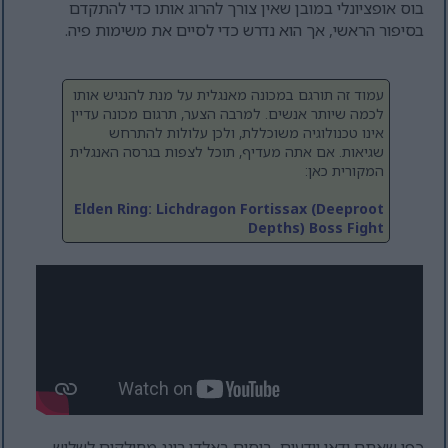
בוס אופציונלי במובן שאין צורך להרוג אותו כדי להתקדם
בסיפור הראשי, אך הוא נדרש כדי לסיים את משימות פיה.
עמוד זה תורגם במכונה מאנגלית על מנת להנגיש אותו
לכמה שיותר אנשים. למרבה הצער, תרגום מכונה עדיין
אינו טכנולוגיה משוכללת, ולכן עלולות להתרחש
שגיאות. אם אתה מעדיף, תוכל לצפות בגרסה האנגלית
המקורית כאן:
Elden Ring: Lichdragon Fortissax (Deeproot
Depths) Boss Fight
כפי שאתם ודאי יודעים, בוסים באלדן רינג מחולקים לשלוש