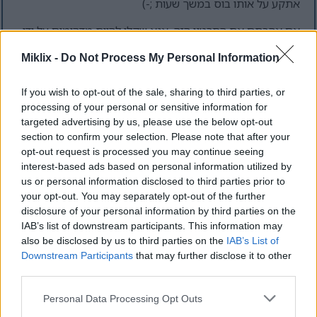
אתקע על אותו בוס במשך שעות ;-)
אם אהבתם את הסרטון הזה, אנא שקלו להיות מדהימים על ידי
לייק והרשמה ל
YouTube
:-)
Miklix -
Do Not Process My Personal Information
If you wish to opt-out of the sale, sharing to third parties, or
אמנות מעריצים בהשראת קרב הבוס
processing of your personal or sensitive information for
הזה
targeted advertising by us, please use the below opt-out
section to confirm your selection. Please note that after your
opt-out request is processed you may continue seeing
interest-based ads based on personal information utilized by
us or personal information disclosed to third parties prior to
your opt-out. You may separately opt-out of the further
disclosure of your personal information by third parties on the
IAB’s list of downstream participants. This information may
also be disclosed by us to third parties on the
IAB’s List of
Downstream Participants
that may further disclose it to other
third parties.
Please note that this website/app uses one or more Google
Personal Data Processing Opt Outs
services and may gather and store information including but