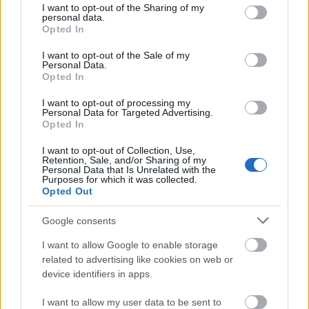
not limited to your visit or usage behaviour. You may click to
I want to opt-out of the Sharing of my
personal data.
grant or deny consent to Google and its third-party tags to
אמנות מעריצים בסגנון אנימה של שריון Tarnished in Black
Opted In
use your data for below specified purposes in below Google
Knife מתעמת עם Lichdragon Fortissax בתוך ברק אדום
consent section.
במעמקי Deeproot מ-Elden Ring.
I want to opt-out of the Sale of my
Personal Data.
לחץ או הקש על התמונה לקבלת מידע נוסף ורזולוציות גבוהות
Opted In
יותר.
I want to opt-out of processing my
Personal Data for Targeted Advertising.
Opted In
I want to opt-out of Collection, Use,
Retention, Sale, and/or Sharing of my
Personal Data that Is Unrelated with the
Purposes for which it was collected.
Opted Out
Google consents
I want to allow Google to enable storage
related to advertising like cookies on web or
device identifiers in apps.
אמנות מעריצים בסגנון אנימה של שריון Tarnished in Black
I want to allow my user data to be sent to