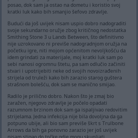
posao, dok sam ja ostao na dometu i koristio svoj
kratki luk kako bih smanjio šefovo zdravlje.
Budući da još uvijek nisam uspio dobro nadograditi
svoje sekundarno oružje zbog kritičnog nedostatka
Smithing Stone 3 u Lands Between, što definitivno
nije uzrokovano ni previše nadogradnjom oružja na
početku igre, niti mojom općenitom nevoljkošću da
idem grindati za materijale, moj kratki luk sam po
sebi nanosi ogromnu štetu, pa sam odlučio začiniti
stvari i upotrijebiti neke od svojih novoizrađenih
strijela od truleži kako bih zarazio starog guštera
strašnom bolešću, dok sam se manično smijao.
Radilo je prilično dobro. Nakon što je zmaj bio
zaražen, njegovo zdravlje je počelo opadati
razumnom brzinom dok sam ga ispaljivao redovitim
strijelama. Jedna infekcija nije bila dovoljna da ga
potpuno ubije, ali bio sam previše škrt s Trulbone
Arrows da bih ga ponovno zarazio jer još uvijek
nisam stigao do točke gdje mogu skupljati