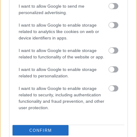
I want to allow Google to send me
personalized advertising.
I want to allow Google to enable storage
Anime fan art Tarnished u oklopu Crnog noža koji se
related to analytics like cookies on web or
bori protiv Lichdragona Fortissaxa u Elden Ring's
device identifiers in apps.
Deeproot Depths.
Kliknite ili dodirnite sliku za više informacija i veće
I want to allow Google to enable storage
rezolucije.
related to functionality of the website or app.
I want to allow Google to enable storage
related to personalization.
I want to allow Google to enable storage
related to security, including authentication
functionality and fraud prevention, and other
user protection.
CONFIRM