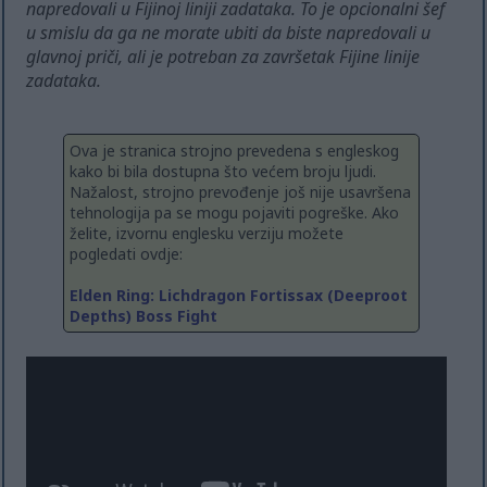
napredovali u Fijinoj liniji zadataka. To je opcionalni šef
u smislu da ga ne morate ubiti da biste napredovali u
glavnoj priči, ali je potreban za završetak Fijine linije
zadataka.
Ova je stranica strojno prevedena s engleskog
kako bi bila dostupna što većem broju ljudi.
Nažalost, strojno prevođenje još nije usavršena
tehnologija pa se mogu pojaviti pogreške. Ako
želite, izvornu englesku verziju možete
pogledati ovdje:
Elden Ring: Lichdragon Fortissax (Deeproot
Depths) Boss Fight