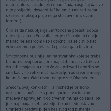
materijale za izradu još i imam čudan osjećaj da ovo
nije posljednji dosadni šef kojem ću morati zadati
užasnu infekciju prije nego što završim s ovom
igrom ;-)
Čini se da nakupljanje Smrtonosne pošasti uopće
nije utjecalo na Engvalla, jer je trčao okolo i divlje
mahao helebardom kao i obično, pa se činilo kao
vrlo razumna podjela rada poslati ga u blizinu.
Smrtonosna puž nije jedina stvar oko koje se treba
brinuti u ovoj borbi, jer zmaj očito ima sve trikove
drugih zmajeva, a uz to će čak prizvati i ono što se
čini kao vrlo veliki mač napravljen od crvene munje,
kojim će pokušati rezati neoprezne Okamenjene.
Srećom, ovaj konkretni Tarnished je prilično
oprezan i suočio se s puno gorim stvarima od
mačeva napravljenih od crvenih munja do sada, pa
je zmaj mogao sebi uštedjeti trud i jednostavno
umrijeti i predati plijen bez svog tog puhanja,