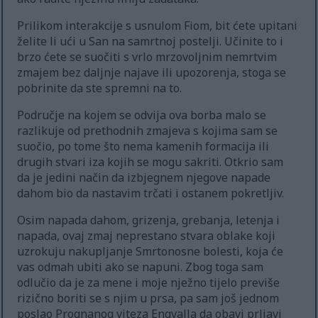
Prilikom interakcije s usnulom Fiom, bit ćete upitani
želite li ući u San na samrtnoj postelji. Učinite to i
brzo ćete se suočiti s vrlo mrzovoljnim nemrtvim
zmajem bez daljnje najave ili upozorenja, stoga se
pobrinite da ste spremni na to.
Područje na kojem se odvija ova borba malo se
razlikuje od prethodnih zmajeva s kojima sam se
suočio, po tome što nema kamenih formacija ili
drugih stvari iza kojih se mogu sakriti. Otkrio sam
da je jedini način da izbjegnem njegove napade
dahom bio da nastavim trčati i ostanem pokretljiv.
Osim napada dahom, grizenja, grebanja, letenja i
napada, ovaj zmaj neprestano stvara oblake koji
uzrokuju nakupljanje Smrtonosne bolesti, koja će
vas odmah ubiti ako se napuni. Zbog toga sam
odlučio da je za mene i moje nježno tijelo previše
rizično boriti se s njim u prsa, pa sam još jednom
poslao Prognanog viteza Engvalla da obavi prljavi