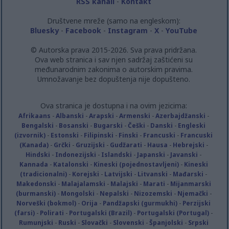
RSS kanali
-
Kontakt
Društvene mreže (samo na engleskom):
Bluesky
-
Facebook
-
Instagram
-
X
-
YouTube
© Autorska prava 2015-2026. Sva prava pridržana.
Ova web stranica i sav njen sadržaj zaštićeni su
međunarodnim zakonima o autorskim pravima.
Umnožavanje bez dopuštenja nije dopušteno.
Ova stranica je dostupna i na ovim jezicima:
Afrikaans
-
Albanski
-
Arapski
-
Armenski
-
Azerbajdžanski
-
Bengalski
-
Bosanski
-
Bugarski
-
Češki
-
Danski
-
Engleski
(izvornik)
-
Estonski
-
Filipinski
-
Finski
-
Francuski
-
Francuski
(Kanada)
-
Grčki
-
Gruzijski
-
Gudžarati
-
Hausa
-
Hebrejski
-
Hindski
-
Indonezijski
-
Islandski
-
Japanski
-
Javanski
-
Kannada
-
Katalonski
-
Kineski (pojednostavljeni)
-
Kineski
(tradicionalni)
-
Korejski
-
Latvijski
-
Litvanski
-
Mađarski
-
Makedonski
-
Malajalamski
-
Malajski
-
Marati
-
Mijanmarski
(burmanski)
-
Mongolski
-
Nepalski
-
Nizozemski
-
Njemački
-
Norveški (bokmol)
-
Orija
-
Pandžapski (gurmukhi)
-
Perzijski
(farsi)
-
Polirati
-
Portugalski (Brazil)
-
Portugalski (Portugal)
-
Rumunjski
-
Ruski
-
Slovački
-
Slovenski
-
Španjolski
-
Srpski