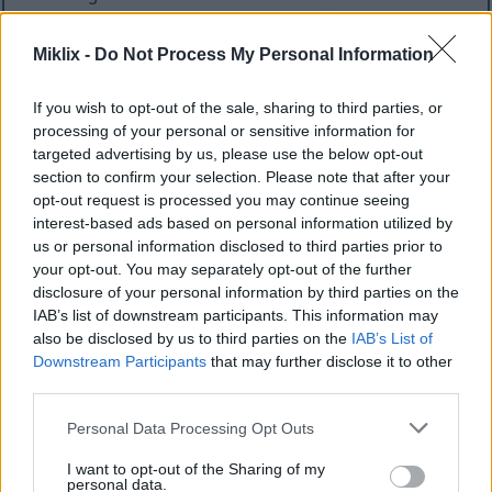
sredinu koja nije dosadan lagani način igre, ali i ne
toliko težak da ću satima biti zaglavljen na istom
Miklix -
Do Not Process My Personal Information
bossu ;-)
Ako vam se svidio ovaj video, lajkajte ga i pretplatite
If you wish to opt-out of the sale, sharing to third parties, or
se na
YouTube
u, što ga čini totalno sjajnim :-)
processing of your personal or sensitive information for
targeted advertising by us, please use the below opt-out
section to confirm your selection. Please note that after your
opt-out request is processed you may continue seeing
Umjetnost obožavatelja
interest-based ads based on personal information utilized by
inspirirana ovom borbom s
us or personal information disclosed to third parties prior to
your opt-out. You may separately opt-out of the further
šefom
disclosure of your personal information by third parties on the
IAB’s list of downstream participants. This information may
also be disclosed by us to third parties on the
IAB’s List of
Downstream Participants
that may further disclose it to other
third parties.
Please note that this website/app uses one or more Google
Personal Data Processing Opt Outs
services and may gather and store information including but
not limited to your visit or usage behaviour. You may click to
I want to opt-out of the Sharing of my
personal data.