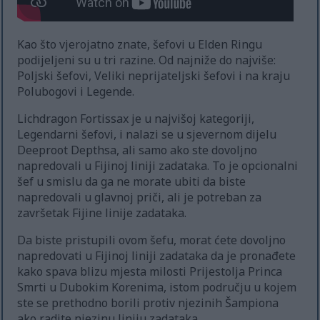
Kao što vjerojatno znate, šefovi u Elden Ringu
podijeljeni su u tri razine. Od najniže do najviše:
Poljski šefovi, Veliki neprijateljski šefovi i na kraju
Polubogovi i Legende.
Lichdragon Fortissax je u najvišoj kategoriji,
Legendarni šefovi, i nalazi se u sjevernom dijelu
Deeproot Depthsa, ali samo ako ste dovoljno
napredovali u Fijinoj liniji zadataka. To je opcionalni
šef u smislu da ga ne morate ubiti da biste
napredovali u glavnoj priči, ali je potreban za
završetak Fijine linije zadataka.
Da biste pristupili ovom šefu, morat ćete dovoljno
napredovati u Fijinoj liniji zadataka da je pronađete
kako spava blizu mjesta milosti Prijestolja Princa
Smrti u Dubokim Korenima, istom području u kojem
ste se prethodno borili protiv njezinih Šampiona
ako radite njezinu liniju zadataka.