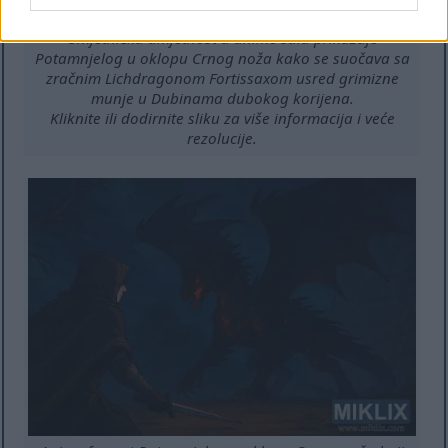
Umjetnička umjetnost u anime stilu prikazuje
Potamnjelog u oklopu Crnog noža kako se suočava sa
zračnim Lichdragonom Fortissaxom usred grimizne
munje u Dubinama dubokog korijena.
Kliknite ili dodirnite sliku za više informacija i veće
rezolucije.