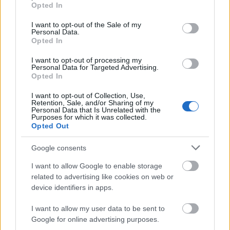
grant or deny consent to Google and its third-party tags to
Opted In
use your data for below specified purposes in below Google
consent section.
I want to opt-out of the Sale of my
Personal Data.
Opted In
I want to opt-out of processing my
Umjetnička slika obožavatelja u anime stilu koja
Personal Data for Targeted Advertising.
prikazuje Potamnjelog u oklopu Crnog noža kako se
Opted In
suočava s Lichdragonom Fortissaxom usred crvenih
munja u Dubinama dubokog korijena iz Elden Ringa.
I want to opt-out of Collection, Use,
Retention, Sale, and/or Sharing of my
Kliknite ili dodirnite sliku za više informacija i veće
Personal Data that Is Unrelated with the
rezolucije.
Purposes for which it was collected.
Opted Out
Google consents
I want to allow Google to enable storage
related to advertising like cookies on web or
device identifiers in apps.
I want to allow my user data to be sent to
Google for online advertising purposes.