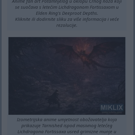
Anime fan art Potamnjelog u oklopu Crnog noža koji
se suočava s letećim Lichdragonom Fortissaxom u
Elden Ring's Deeproot Depths.
Kliknite ili dodirnite sliku za više informacija i veće
rezolucije.
Izometrijska anime umjetnost obožavatelja koja
prikazuje Tarnished ispod masivnog letećeg
Lichdragona Fortissaxa usred grimizne munje u