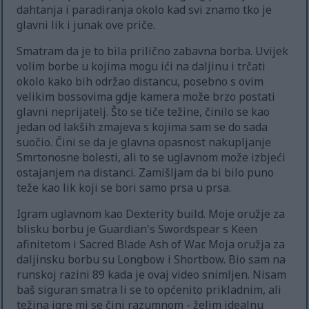
dahtanja i paradiranja okolo kad svi znamo tko je
glavni lik i junak ove priče.
Smatram da je to bila prilično zabavna borba. Uvijek
volim borbe u kojima mogu ići na daljinu i trčati
okolo kako bih održao distancu, posebno s ovim
velikim bossovima gdje kamera može brzo postati
glavni neprijatelj. Što se tiče težine, činilo se kao
jedan od lakših zmajeva s kojima sam se do sada
suočio. Čini se da je glavna opasnost nakupljanje
Smrtonosne bolesti, ali to se uglavnom može izbjeći
ostajanjem na distanci. Zamišljam da bi bilo puno
teže kao lik koji se bori samo prsa u prsa.
Igram uglavnom kao Dexterity build. Moje oružje za
blisku borbu je Guardian's Swordspear s Keen
afinitetom i Sacred Blade Ash of War. Moja oružja za
daljinsku borbu su Longbow i Shortbow. Bio sam na
runskoj razini 89 kada je ovaj video snimljen. Nisam
baš siguran smatra li se to općenito prikladnim, ali
težina igre mi se čini razumnom - želim idealnu