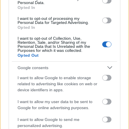
Personal Data.
Opted In
I want to opt-out of processing my
Personal Data for Targeted Advertising.
Opted In
I want to opt-out of Collection, Use,
Retention, Sale, and/or Sharing of my
Personal Data that Is Unrelated with the
Purposes for which it was collected.
Opted Out
Google consents
I want to allow Google to enable storage
related to advertising like cookies on web or
Fan art σε στυλ anime του Tarnished με πανοπλία Black
device identifiers in apps.
Knife να αντιμετωπίζει τον Lichdragon Fortissax εν μέσω
κόκκινων κεραυνών στα Deeproot Depths από το Elden
I want to allow my user data to be sent to
Ring.
Google for online advertising purposes.
Κάντε κλικ ή πατήστε την εικόνα για περισσότερες
πληροφορίες και υψηλότερες αναλύσεις.
I want to allow Google to send me
personalized advertising.