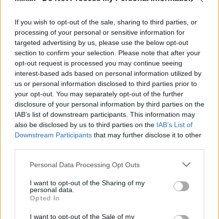
Παίζω κυρίως με build Dexterity. Το όπλο μάχης
σώμα με σώμα μου είναι το Guardian's Sword Spear
If you wish to opt-out of the sale, sharing to third parties, or
με Keen affinity και το Sacred Blade Ash of War. Τα
processing of your personal or sensitive information for
targeted advertising by us, please use the below opt-out
όπλα εξ αποστάσεως μου είναι το Longbow και το
section to confirm your selection. Please note that after your
Shortbow. Ήμουν στο επίπεδο ρούνων 89 όταν
opt-out request is processed you may continue seeing
γυρίστηκε αυτό το βίντεο. Δεν είμαι σίγουρος αν
interest-based ads based on personal information utilized by
αυτό θεωρείται γενικά κατάλληλο, αλλά η δυσκολία
us or personal information disclosed to third parties prior to
του παιχνιδιού μου φαίνεται λογική - θέλω το
your opt-out. You may separately opt-out of the further
ιδανικό σημείο που να μην είναι κουραστικό στην
disclosure of your personal information by third parties on the
εύκολη λειτουργία, αλλά και όχι τόσο δύσκολο που
IAB’s list of downstream participants. This information may
να είμαι κολλημένος στο ίδιο boss για ώρες ;-)
also be disclosed by us to third parties on the
IAB’s List of
Downstream Participants
that may further disclose it to other
Αν σας άρεσε αυτό το βίντεο, παρακαλώ σκεφτείτε
third parties.
να γίνετε εντελώς φοβεροί κάνοντας Liking και
Subscribing στο
YouTube
:-)
Please note that this website/app uses one or more Google
Personal Data Processing Opt Outs
services and may gather and store information including but
not limited to your visit or usage behaviour. You may click to
I want to opt-out of the Sharing of my
personal data.
Fan art εμπνευσμένο από αυτή
grant or deny consent to Google and its third-party tags to
Opted In
use your data for below specified purposes in below Google
τη μάχη με αρχηγούς
consent section.
I want to opt-out of the Sale of my