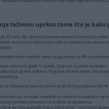
vokada u salatama ili sendvičima mogu napraviti veliku ra
nja težinom uprkos tome što je kalori
po 3,5 unci. Ali, njihova posebna mešavina hranljivih materi
masti za kontrolu težine koje rade sa vlaknima da uspore va
 manje.
avokada može smanjiti šanse za gojaznost za 9% u poređenju 
že u kontroli gladi. U studiji, ljudi koji su imali avokado 
okada ima 6 grama vlakana i 8 grama zdravih masti. Oni poma
 kalorija.
 uz smanjenje kalorija dovelo je do sličnog gubitka težine k
konzumiraju avokado smanjile su visceralnu masnoću na st
štetnog stomaka povezano sa rizikom od dijabetesa.
rila je da jedu avokado imaju manji struk i niže stope gojazn