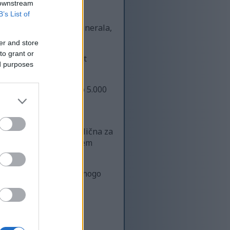
 downstream
B’s List of
i su puni vitamina, minerala,
er and store
to grant or
e. Njihove masti, poput
ed purposes
izvođač u SAD-u. Preko 5.000
p zbog svoje kremaste
zo. Svaka sorta je odlična za
či da je u svom najboljem
 mogu se koristiti na mnogo
u.