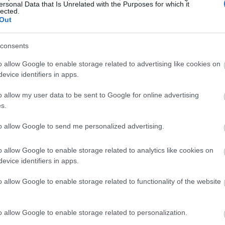
ersonal Data that Is Unrelated with the Purposes for which it
lected.
vih materija. Srednji avokado, oko 201 grama, ima 322 kalori
Out
 je potrebno svakodnevno. Oni nude odličnu mešavinu masti
consents
nonezasićena, a oleinska kiselina je glavna. Ove masti su d
a.
o allow Google to enable storage related to advertising like cookies on
evice identifiers in apps.
 i kalijuma, koji pomažu našoj energiji i srcu. U stvari, po
o allow my user data to be sent to Google for online advertising
s.
 i vitaminima B (B2, B3, B5, B6)
r i mangan za zdravlje kostiju i živaca
to allow Google to send me personalized advertising.
ksantin za zdravlje očiju
uglavnom mononezasićene, što je dobro za naša srca. Njih
o allow Google to enable storage related to analytics like cookies on
evice identifiers in apps.
a creva zdrava. Sa 17% Amerikanaca koji ne dobijaju dovoljn
i ova potreba.
o allow Google to enable storage related to functionality of the website
ko avokado podržava vaš kardiovaskula
o allow Google to enable storage related to personalization.