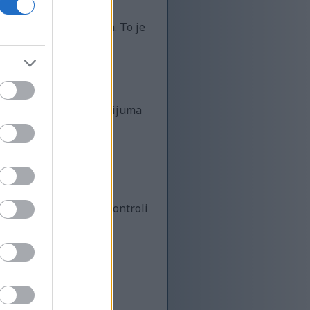
je i 14 grama vlakana. To je
, vlakana i vitamina.
obre za naša srca
la avokada ima više kalijuma
ova vlakna pomažu u kontroli
o vlakana, avokado je
rni sistem