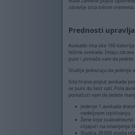
Male zamene poput upotrebe a
zdravlje srca tokom vremena.
Prednosti upravlja
Avokado ima oko 160 kalorija 
težine avokada. Imaju zdrave 
puni i pomaže vam da jedete
Studije pokazuju da jedenje 
Sita hrana poput avokada poma
se puni do šest sati. Pola av
pomažući vam da jedete manje
Jedenje 1 avokada dnevno
nedeljnom ispitivanju.
Žene koje svakodnevno 
ciljajući na smanjenje 
Studija 29.000 osoba otk