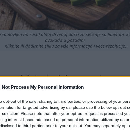
epolovljen na rustikalnoj drvenoj dasci za sečenje sa limetom, k
avokada u pozadini.
Kliknite ili dodirnite sliku za više informacija i veće rezolucije.
ima, pomažući u ispunjavanju dnevne preporuke.
dravih masti, u skladu sa smernicama Američkog udruženja 
 Not Process My Personal Information
a nedeljno može smanjiti rizik od kardiovaskularnih boles
to opt-out of the sale, sharing to third parties, or processing of your per
nevnog vitamina K i podržava zdravlje mozga putem luteina
formation for targeted advertising by us, please use the below opt-out s
na po pola šolje, pomažući varenje i punoću.
r selection. Please note that after your opt-out request is processed y
eing interest-based ads based on personal information utilized by us or
disclosed to third parties prior to your opt-out. You may separately opt-