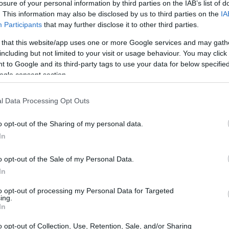
 elektranu: avokado
losure of your personal information by third parties on the IAB’s list of
. This information may also be disclosed by us to third parties on the
IA
Participants
that may further disclose it to other third parties.
rana avokada zbog visokog sadržaja hranljivih materija. On
drave masti i vrlo malo šećera.
 that this website/app uses one or more Google services and may gath
including but not limited to your visit or usage behaviour. You may click 
zličitih vitamina i minerala. Ima više kalijuma nego banan
 to Google and its third-party tags to use your data for below specifi
cu i smanjuju upalu.
ogle consent section.
, ali se sada uzgaja širom sveta. Kalifornija je najveći pro
ione funti avokada svake godine. Hass avokado je najčešći ti
l Data Processing Opt Outs
o opt-out of the Sharing of my personal data.
. Fuerte ima maslačno meso, a Pinkerton ne postaje smeđi br
In
 do salata. Hass avokado postaje taman kada je zreo, što zna
o opt-out of the Sale of my Personal Data.
In
a C, E i K, i folata i magnezijuma. Oni su veoma hranljivi i
zdravlju srca, što ih čini odličnim izborom za bilo koju dijet
to opt-out of processing my Personal Data for Targeted
ing.
In
vni profil avokada
o opt-out of Collection, Use, Retention, Sale, and/or Sharing