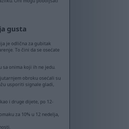
zliku. Oni mogu poboljšati
ja gusta
ja je odlična za gubitak
renje. To čini da se osećate
sa onima koji ih ne jedu.
u jutarnjem obroku osećali su
žu usporiti signale gladi,
ao i druge dijete, po 12-
omaku za 10% u 12 nedelja,
osti.