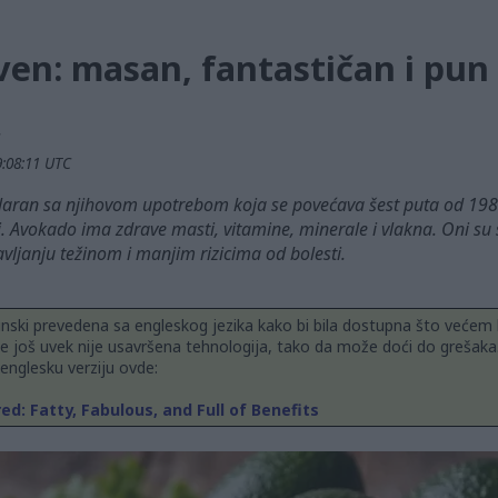
en: masan, fantastičan i pun
9:08:11 UTC
aran sa njihovom upotrebom koja se povećava šest puta od 1985
ti. Avokado ima zdrave masti, vitamine, minerale i vlakna. Oni su
vljanju težinom i manjim rizicima od bolesti.
nski prevedena sa engleskog jezika kako bi bila dostupna što većem b
 još uvek nije usavršena tehnologija, tako da može doći do grešaka
 englesku verziju ovde:
d: Fatty, Fabulous, and Full of Benefits