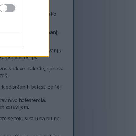
aju veliku ulogu u
ociation pratila je preko
. Takođe su imali 21% manji
 masti pomažu u snižavanju
pljenja arterija.
rvne sudove. Takođe, njihova
tok.
k od srčanih bolesti za 16-
rav nivo holesterola.
im zdravljem.
te se fokusiraju na biljne