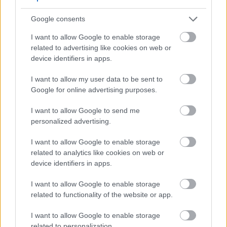
الظروف المثالية لنمو الكراث
Google consents
I want to allow Google to enable storage
متطلبات التربة
related to advertising like cookies on web or
device identifiers in apps.
يزدهر الكراث في التربة الغنية جيدة التصريف والغنية بالمواد
I want to allow my user data to be sent to
العضوية:
Google for online advertising purposes.
I want to allow Google to send me
درجة حموضة التربة بين 6.0 و 7.0 (من حمضية قليلاً إلى
personalized advertising.
متعادلة)
I want to allow Google to enable storage
غني بالمواد العضوية (أضف السماد قبل الزراعة)
related to analytics like cookies on web or
device identifiers in apps.
جيدة التصريف ولكنها تحتفظ بالرطوبة
يُعد قوام التربة الطينية مثالياً
I want to allow Google to enable storage
related to functionality of the website or app.
تجنب التربة الطينية الثقيلة إلا إذا تم تحسينها.
I want to allow Google to enable storage
related to personalization.