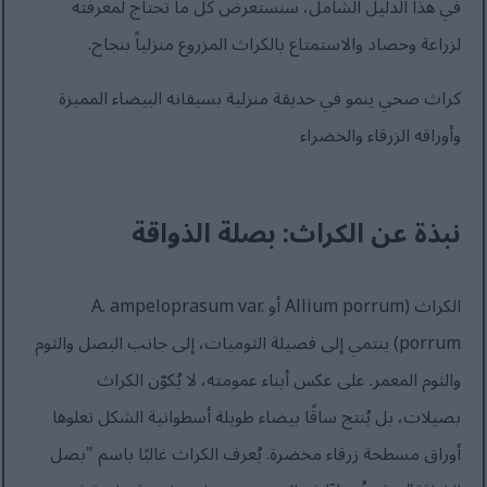
في هذا الدليل الشامل، سنستعرض كل ما تحتاج لمعرفته
لزراعة وحصاد والاستمتاع بالكراث المزروع منزلياً بنجاح.
كراث صحي ينمو في حديقة منزلية بسيقانه البيضاء المميزة
وأوراقه الزرقاء والخضراء
نبذة عن الكراث: بصلة الذواقة
الكراث (Allium porrum أو A. ampeloprasum var.
porrum) ينتمي إلى فصيلة الثوميات، إلى جانب البصل والثوم
والثوم المعمر. على عكس أبناء عمومته، لا يُكوّن الكراث
بصيلات، بل يُنتج ساقًا بيضاء طويلة أسطوانية الشكل تعلوها
أوراق مسطحة زرقاء مخضرة. يُعرف الكراث غالبًا باسم "بصل