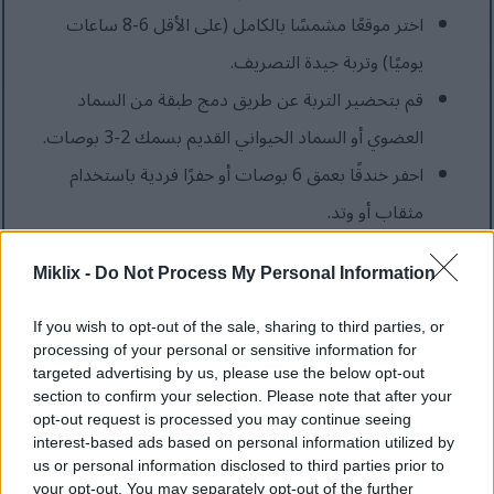
اختر موقعًا مشمسًا بالكامل (على الأقل 6-8 ساعات
يوميًا) وتربة جيدة التصريف.
قم بتحضير التربة عن طريق دمج طبقة من السماد
العضوي أو السماد الحيواني القديم بسمك 2-3 بوصات.
احفر خندقًا بعمق 6 بوصات أو حفرًا فردية باستخدام
مثقاب أو وتد.
ازرع النباتات على مسافة 6 بوصات بين كل نبتة وأخرى
Miklix -
Do Not Process My Personal Information
في صفوف متباعدة بمسافة 12-24 بوصة.
افصل الشتلات برفق وقم بتقليم الجذور إلى حوالي بوصة
If you wish to opt-out of the sale, sharing to third parties, or
processing of your personal or sensitive information for
واحدة إذا لزم الأمر.
targeted advertising by us, please use the below opt-out
ازرع الشتلات بعمق، بحيث لا يظهر من التربة الخضراء
section to confirm your selection. Please note that after your
opt-out request is processed you may continue seeing
سوى 2-3 بوصات فوق مستوى سطح التربة.
interest-based ads based on personal information utilized by
us or personal information disclosed to third parties prior to
اسقِ التربة جيداً بعد الزراعة بتيار خفيف.
your opt-out. You may separately opt-out of the further