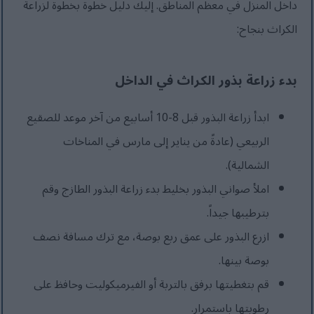
داخل المنزل في معظم المناطق. إليك دليل خطوة بخطوة لزراعة
الكراث بنجاح:
بدء زراعة بذور الكراث في الداخل
ابدأ زراعة البذور قبل 8-10 أسابيع من آخر موعد للصقيع
الربيعي (عادةً من يناير إلى مارس في المناخات
الشمالية).
املأ صواني البذور بخليط بدء زراعة البذور الطازج وقم
بترطيبها جيداً.
ازرع البذور على عمق ربع بوصة، مع ترك مسافة نصف
بوصة بينها.
قم بتغطيتها برفق بالتربة أو الفيرميكوليت وحافظ على
رطوبتها باستمرار.