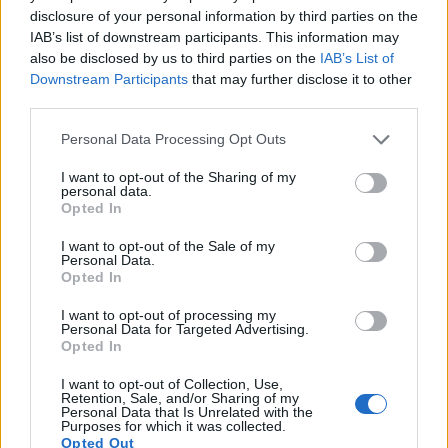
disclosure of your personal information by third parties on the
IAB’s list of downstream participants. This information may
also be disclosed by us to third parties on the
IAB’s List of
Downstream Participants
that may further disclose it to other
third parties.
Please note that this website/app uses one or more Google
Personal Data Processing Opt Outs
services and may gather and store information including but
not limited to your visit or usage behaviour. You may click to
I want to opt-out of the Sharing of my
personal data.
grant or deny consent to Google and its third-party tags to
Opted In
use your data for below specified purposes in below Google
consent section.
I want to opt-out of the Sale of my
Personal Data.
Opted In
بستاني يزرع شتلات الكراث في خندق ترابي مستخدماً عصا
I want to opt-out of processing my
قياس لضمان التباعد المناسب.
Personal Data for Targeted Advertising.
Opted In
انقر أو اضغط على الصورة لمزيد من المعلومات ودقة أعلى.
I want to opt-out of Collection, Use,
Retention, Sale, and/or Sharing of my
Personal Data that Is Unrelated with the
Purposes for which it was collected.
Opted Out