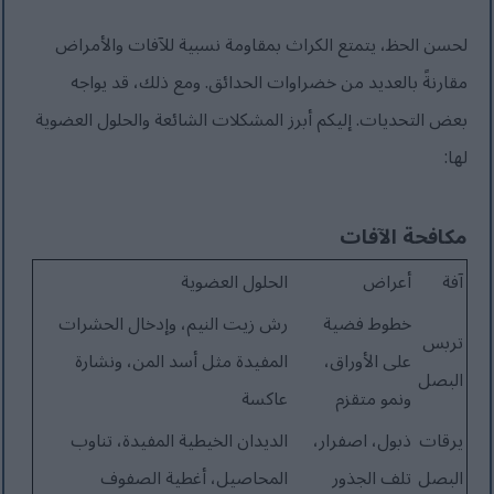
لحسن الحظ، يتمتع الكراث بمقاومة نسبية للآفات والأمراض
مقارنةً بالعديد من خضراوات الحدائق. ومع ذلك، قد يواجه
بعض التحديات. إليكم أبرز المشكلات الشائعة والحلول العضوية
لها:
مكافحة الآفات
آفة
أعراض
الحلول العضوية
خطوط فضية
رش زيت النيم، وإدخال الحشرات
تربس
على الأوراق،
المفيدة مثل أسد المن، ونشارة
البصل
ونمو متقزم
عاكسة
يرقات
ذبول، اصفرار،
الديدان الخيطية المفيدة، تناوب
البصل
تلف الجذور
المحاصيل، أغطية الصفوف