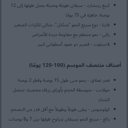
كينغ ريتشارد - سيقان طويلة ونحيلة يصل طولها إلى 12
بوصة، جاهزة في 75 يومًا
فارنا - نوع سريع النمو "متكتل"، مثالي للكراث الصغير
رالي - نمو منتظم مع مقاومة جيدة للأمراض
لانسلوت - قصير ذو عمود أسطواني كبير
أصناف منتصف الموسم (100-120 يومًا)
فجر عملاق - ينمو حتى طول 15 بوصة وقطر 2 بوصة
جولانت - متوسطة الحجم بأوراق زرقاء مخضرة، تتحمل
الشتاء
كولومبوس - يبقى طويلاً وطويلاً مع أقل قدر من التضخم
رائع - سريع النمو بسيقان يتراوح طولها بين 7 و8 بوصات