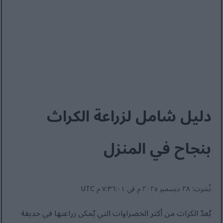
دليل شامل لزراعة الكراث
بنجاح في المنزل
نُشرت: ٢٨ ديسمبر ٢٠٢٥ م في ٧:٣٦:٠١ م UTC
يُعدّ الكراث من أكثر الخضراوات التي يُمكن زراعتها في حديقة