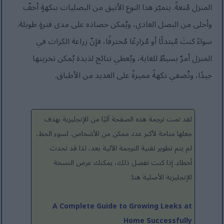
المنزل مُتعةً. يتميّز هذا النوع الأنيق من البصليات بنكهةٍ أخفّ
وأحلى من البصل العادي، ويُمكن حصاده على مدى فترةٍ طويلة.
سواءً كنتَ مُبتدئًا أو مُزارعًا مُحترفًا، فإنّ زراعة الكراث في
المنزل أمرٌ بسيطٌ للغاية، ويُعطي نتائج لذيذة يُمكن تخزينها
جيدًا، وتُضفي نكهةً مميزةً على العديد من الأطباق.
لقد تمت ترجمة هذه الصفحة آليًا من الإنجليزية بهدف
جعلها متاحة لأكبر عدد ممكن من الأشخاص. لسوء الحظ،
لم يتم تطوير تقنية الترجمة الآلية بعد، لذا قد تحدث
أخطاء. إذا كنت تفضل ذلك، يمكنك عرض النسخة
الإنجليزية الأصلية هنا:
A Complete Guide to Growing Leeks at
Home Successfully