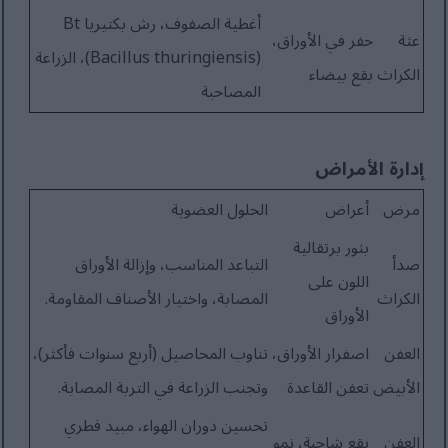
أغطية الصفوف، رش بكتيريا Bt
عثة
حفر في الأوراق،
(Bacillus thuringiensis)، الزراعة
الكراث
بقع بيضاء
المصاحبة
إدارة الأمراض
مرض
أعراض
الحلول العضوية
بثور برتقالية
صدأ
التباعد المناسب، وإزالة الأوراق
اللون على
الكراث
المصابة، واختيار الأصناف المقاومة.
الأوراق
العفن
اصفرار الأوراق،
تناوب المحاصيل (أربع سنوات فأكثر)،
الأبيض
تعفن القاعدة
وتجنب الزراعة في التربة المصابة.
تحسين دوران الهواء، مبيد فطري
العفن
بقع شاحبة، نمو