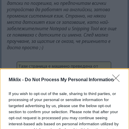
датски по погрешка, но предпочитам всички
устройства да работят на английски, затова
промених системния език. Странно, на някои
места датският език се запазваше, като най-
забележителните Notepad и Snipping Tool все още
се появяваха с датските си имена. След малко
проучване, за щастие се оказа, че решението е
доста просто ;-)
Тази страница е машинно преведена от
английски език, за да бъде достъпна за
възможно най-много хора. За съжаление
Miklix -
Do Not Process My Personal Information
машинният превод все още не е съвършена
технология, така че могат да възникнат
грешки. Ако предпочитате, можете да
If you wish to opt-out of the sale, sharing to third parties, or
видите оригиналната версия на английски
processing of your personal or sensitive information for
език тук:
targeted advertising by us, please use the below opt-out
section to confirm your selection. Please note that after your
Notepad and Snipping Tool in Wrong
opt-out request is processed you may continue seeing
Language on Windows 11
interest-based ads based on personal information utilized by