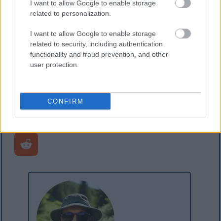
I want to allow Google to enable storage
Предполагам, че може да е странно, че
related to personalization.
датчанин предпочита да работи с всичко на
английски, но тъй като на работа ми се налага да
I want to allow Google to enable storage
използвам софтуер на английски език и
related to security, including authentication
обикновено е по-лесно да търся английски
functionality and fraud prevention, and other
термини онлайн, намирам за по-малко
user protection.
объркващо просто да работим с всичко на
английски ;-)
CONFIRM