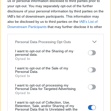
us or personal information disclosed to third parties prior to
your opt-out. You may separately opt-out of the further
Оказва се, че това изглежда се контролира от
disclosure of your personal information by third parties on the
списъка с предпочитани езици.
IAB’s list of downstream participants. This information may
also be disclosed by us to third parties on the
IAB’s List of
Този списък може да бъде намерен в Настройки
Downstream Participants
that may further disclose it to other
/ Време и език / Език и регион.
third parties.
Както е посочено точно над списъка,
Please note that this website/app uses one or more Google
Personal Data Processing Opt Outs
приложенията от Microsoft Store ще се показват
services and may gather and store information including but
на първия поддържан език в този списък.
not limited to your visit or usage behaviour. You may click to
I want to opt-out of the Sharing of my
personal data.
grant or deny consent to Google and its third-party tags to
На моя лаптоп най-отгоре имаше английски
Opted In
use your data for below specified purposes in below Google
(Дания) и очевидно това доведе до появата на
consent section.
I want to opt-out of the Sale of my
Notepad и Snipping Tool (и вероятно други, които
Personal Data.
не съм забелязал) на датски, въпреки че езикът
Opted In
трябваше да е английски.
I want to opt-out of processing my
Personal Data for Targeted Advertising.
Проблемът беше решен чрез преместване на
Opted In
английския (САЩ) най-отгоре. След това Notepad
беше наречен Notepad, а Snipping Tool отново
I want to opt-out of Collection, Use,
Retention, Sale, and/or Sharing of my
беше наречен Snipping Tool, както се предполага
Personal Data that Is Unrelated with the