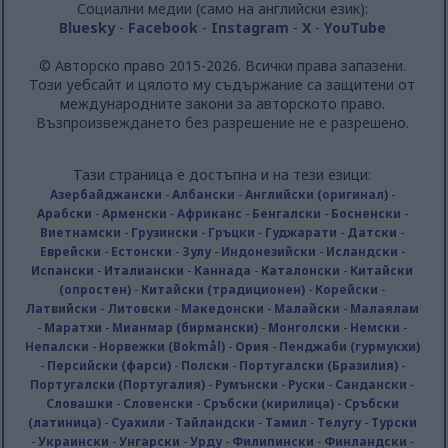
Социални медии (само на английски език):
Bluesky
-
Facebook
-
Instagram
-
X
-
YouTube
© Авторско право 2015-2026. Всички права запазени.
Този уебсайт и цялото му съдържание са защитени от
международните закони за авторското право.
Възпроизвеждането без разрешение не е разрешено.
Тази страница е достъпна и на тези езици:
Азербайджански
-
Албански
-
Английски (оригинал)
-
Арабски
-
Арменски
-
Африканс
-
Бенгалски
-
Босненски
-
Виетнамски
-
Грузински
-
Гръцки
-
Гуджарати
-
Датски
-
Еврейски
-
Естонски
-
Зулу
-
Индонезийски
-
Исландски
-
Испански
-
Италиански
-
Каннада
-
Каталонски
-
Китайски
(опростен)
-
Китайски (традиционен)
-
Корейски
-
Латвийски
-
Литовски
-
Македонски
-
Малайски
-
Малаялам
-
Маратхи
-
Мианмар (бирмански)
-
Монголски
-
Немски
-
Непалски
-
Норвежки (Bokmål)
-
Ория
-
Пенджаби (гурмукхи)
-
Персийски (фарси)
-
Полски
-
Португалски (Бразилия)
-
Португалски (Португалия)
-
Румънски
-
Руски
-
Сандански
-
Словашки
-
Словенски
-
Сръбски (кирилица)
-
Сръбски
(латиница)
-
Суахили
-
Тайландски
-
Тамил
-
Телугу
-
Турски
-
Украински
-
Унгарски
-
Урду
-
Филипински
-
Финландски
-