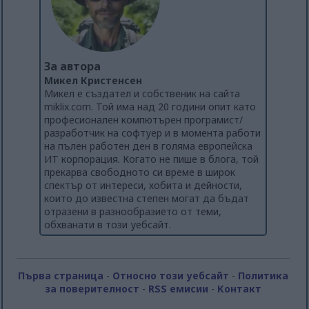
За автора
Микел Кристенсен
Микел е създател и собственик на сайта
miklix.com. Той има над 20 години опит като
професионален компютърен програмист/
разработчик на софтуер и в момента работи
на пълен работен ден в голяма европейска
ИТ корпорация. Когато не пише в блога, той
прекарва свободното си време в широк
спектър от интереси, хобита и дейности,
които до известна степен могат да бъдат
отразени в разнообразието от теми,
обхванати в този уебсайт.
Първа страница
-
Относно този уебсайт
-
Политика
за поверителност
-
RSS емисии
-
Контакт