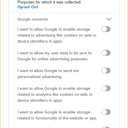
;-)
Purposes for which it was collected.
Opted Out
Предполагам, че това се отнася и за други
езици, като например стартирането на
Google consents
системата на датски и показването на Notepad и
I want to allow Google to enable storage
Snipping Tool на английски, но не съм го тествал.
related to advertising like cookies on web or
device identifiers in apps.
I want to allow my user data to be sent to
Google for online advertising purposes.
I want to allow Google to send me
personalized advertising.
I want to allow Google to enable storage
related to analytics like cookies on web or
device identifiers in apps.
Настройките за език и регион на Windows 11,
показващи опции за английски и датски език.
I want to allow Google to enable storage
Кликнете или докоснете изображението за повече
related to functionality of the website or app.
информация и по-висока резолюция.