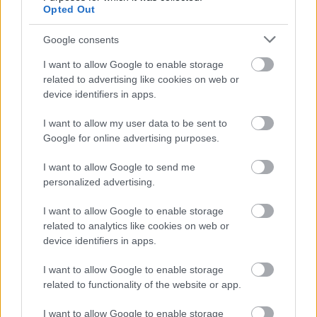
Я припускаю, що це стосується й інших мов,
Opted Out
таких як запуск системи данською мовою та
відображення Блокнота та Інструмента для
Google consents
роботи з ножами англійською мовою, але я цього
не перевіряв.
I want to allow Google to enable storage
related to advertising like cookies on web or
device identifiers in apps.
I want to allow my user data to be sent to
Google for online advertising purposes.
I want to allow Google to send me
personalized advertising.
I want to allow Google to enable storage
related to analytics like cookies on web or
device identifiers in apps.
Налаштування мови та регіону Windows 11 з
варіантами англійської та данської мов.
Натисніть або торкніться зображення, щоб
I want to allow Google to enable storage
отримати більше інформації та вищу роздільну
related to functionality of the website or app.
здатність.
I want to allow Google to enable storage