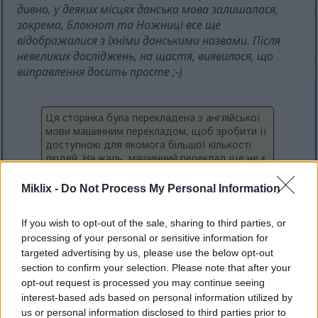
дивно, у деяких місцях данська мова залишалася,
зокрема, Блокнот та Ножниці все ще
відображалися з їхніми данськими назвами. Після
невеликих досліджень, на щастя, виявилося, що
виправлення досить просте ;-)
Ця сторінка була перекладена з англійської
мови машинним перекладом, щоб зробити її
доступною для якомога більшої кількості
людей. На жаль, машинний переклад ще не є
досконалою технологією, тому можуть
траплятися помилки. Якщо ви бажаєте, ви
Miklix -
Do Not Process My Personal Information
можете переглянути оригінальну англійську
версію тут:
If you wish to opt-out of the sale, sharing to third parties, or
processing of your personal or sensitive information for
Notepad and Snipping Tool in Wrong
Language on Windows 11
targeted advertising by us, please use the below opt-out
section to confirm your selection. Please note that after your
opt-out request is processed you may continue seeing
Як виявляється, це, схоже, контролюється
interest-based ads based on personal information utilized by
списком бажаних мов.
us or personal information disclosed to third parties prior to