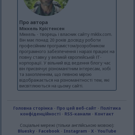
Про автора
Міккель Крістенсен
Міккель - творець і власник сайту miklix.com.
Він має понад 20 років досвіду роботи
професійним програмістом/розробником
програмного забезпечення і наразі працює на
повну ставку у великій європейській ІТ-
корпорації. У вільний від ведення блогу час
він присвячує різноманітним інтересам, хобі
та захопленням, що певною мірою
відображається на різноманітності тем, які
висвітлюються на цьому сайті.
Головна сторінка
-
Про цей веб-сайт
-
Політика
конфіденційності
-
RSS-канали
-
Контакт
Соціальні мережі (тільки англійською мовою):
Bluesky
-
Facebook
-
Instagram
-
X
-
YouTube