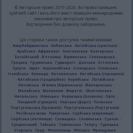
© Авторське право 2015-2026. Всі права захищені.
Цей веб-сайт і весь його вміст захищені міжнародними
законами про авторське право.
Відтворення без дозволу заборонено.
Ця сторінка також доступна такими мовами:
Азербайджанська
-
Албанська
-
Англійська (оригінал)
-
Арабська
-
Африкаанс
-
Бенгальська
-
Болгарська
-
Боснійський
-
В'єтнамці
-
Вірменська
-
Голландська
-
Грецька
-
Грузинська
-
Гуджараті
-
Данська
-
Естонська
-
Зулуси.
-
Іврит
-
Індонезійська
-
Ісландська
-
Іспанська
-
Італійська
-
Каннада
-
Каталонська
-
Китайська (спрощена)
-
Китайська (традиційна)
-
Корейська
-
Латвійська
-
Литовська
-
М'янма (бірманська)
-
Македонська
-
Малайська
-
Малаялам
-
Маратхі.
-
Монгольська
-
Непальська
-
Німецька
-
Норвезька (Бокмоль)
-
Орія.
-
Пенджабі (гурмукхі)
-
Перська (фарсі)
-
Польська
-
Португальська (Бразилія)
-
Португальська (Португалія)
-
Російська мова
-
Румунська
-
Сербська (кирилиця)
-
Сербська (латиниця)
-
Словацька
-
Словенська
-
Суахілі.
-
Сунданський
-
Тайська
-
Тамільська
-
Телугу
-
Турецька
-
Угорська
-
Урду
-
Філіппінець
-
Фінська
-
Французька
-