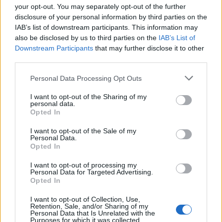
your opt-out. You may separately opt-out of the further
Цей список можна знайти в розділі
disclosure of your personal information by third parties on the
Налаштування / Час і мова / Мова та регіон.
IAB’s list of downstream participants. This information may
also be disclosed by us to third parties on the
IAB’s List of
Як зазначено трохи вище списку, програми з
Downstream Participants
that may further disclose it to other
Microsoft Store відображатимуться першою
third parties.
підтримуваною мовою у цьому списку.
Please note that this website/app uses one or more Google
Personal Data Processing Opt Outs
На моєму ноутбуці зверху було написано
services and may gather and store information including but
англійською (Данія), і, очевидно, це призвело до
not limited to your visit or usage behaviour. You may click to
I want to opt-out of the Sharing of my
personal data.
того, що Блокнот та Інструмент «Ножниці» (і,
grant or deny consent to Google and its third-party tags to
Opted In
use your data for below specified purposes in below Google
можливо, інші, яких я не помітив) відображалися
consent section.
данською мовою, хоча мовою мала бути
I want to opt-out of the Sale of my
Personal Data.
англійська.
Opted In
Проблему вирішили, перемістивши англійську
I want to opt-out of processing my
(Сполучені Штати) на початок списку. Потім
Personal Data for Targeted Advertising.
Блокнот перейменували на Блокнот, а
Opted In
Інструмент «Ножниці» знову перейменували на
I want to opt-out of Collection, Use,
Інструмент «Ножниці», як і належить ;-)
Retention, Sale, and/or Sharing of my
Personal Data that Is Unrelated with the
Purposes for which it was collected.