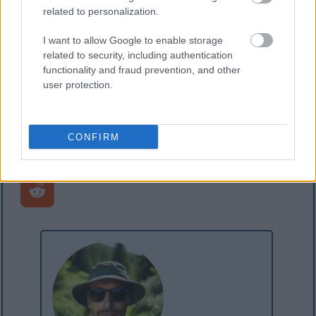
related to personalization.
Гадаю, це може здатися дивним, що датчанин
воліє запускати все англійською мовою, але
I want to allow Google to enable storage
оскільки мені на роботі потрібно
related to security, including authentication
використовувати англомовне програмне
functionality and fraud prevention, and other
забезпечення, і зазвичай легше шукати
user protection.
англійські терміни в Інтернеті, то мені легше
запускати все англійською ;-)
CONFIRM