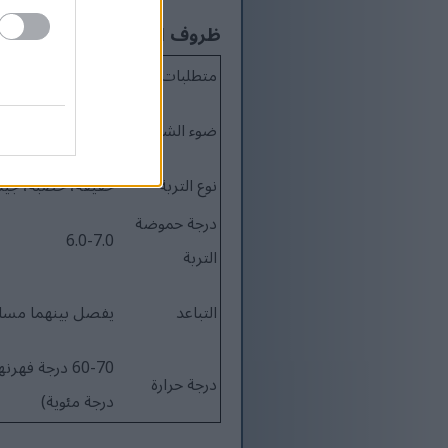
ظروف النمو المثالية
متطلبات
الظروف المثالية
من الشمس الكاملة
ضوء الشمس
الجزئي
نوع التربة
خفيفة، خصبة، جي
درجة حموضة
6.0-7.0
التربة
التباعد
يفصل بينهما مسافة 3-4 أ
درجة حرارة
درجة مئوية)