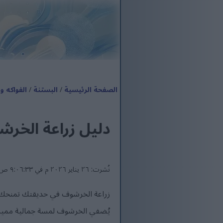
الصفحة الرئيسية
/
البستنة
/
الفواكه 
دليل زراعة الخر
نُشرت: ٢٦ يناير ٢٠٢٦ م في ٩:٠٦:٣٣ ص UTC
زراعة الخرشوف في حديقتك تمنحك جمال
يُضفي الخرشوف لمسة جمالية مميزة