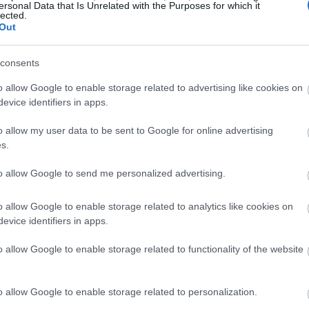
ersonal Data that Is Unrelated with the Purposes for which it
lected.
Out
تدل الشبيه بالمناخ الساحلي، مع صيف بارد وضبابي وشتاء معتدل. ومع 
يق النجاح.
consents
o allow Google to enable storage related to advertising like cookies on
evice identifiers in apps.
7-11)
o allow my user data to be sent to Google for online advertising
ن تعيش الخرشوفات لعدة سنوات، وتنتج محاصيل سنوية. تذبل النباتات 
s.
to allow Google to send me personalized advertising.
o allow Google to enable storage related to analytics like cookies on
6)
evice identifiers in apps.
o allow Google to enable storage related to functionality of the website
خرشوف كنبات حولي عن طريق بدء زراعته مبكراً في الداخل واستخدام أصن
مة، يمكنك الاستمتاع بحصاد وفير في موسم واحد.
o allow Google to enable storage related to personalization.