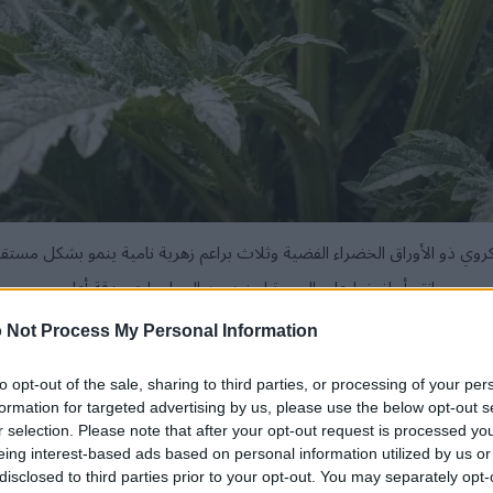
وي ذو الأوراق الخضراء الفضية وثلاث براعم زهرية نامية ينمو بشكل مستقي
انقر أو اضغط على الصورة لمزيد من المعلومات ودقة أعلى.
 Not Process My Personal Information
لبحر الأبيض المتوسط، إلا أن هذه النباتات الرائعة يمكنها أن تزدهر في من
ج معرفته لزراعة الخرشوف بنجاح، سواء كنت تعيش في منطقة ساحلية دا
to opt-out of the sale, sharing to third parties, or processing of your per
formation for targeted advertising by us, please use the below opt-out s
r selection. Please note that after your opt-out request is processed y
eing interest-based ads based on personal information utilized by us or
disclosed to third parties prior to your opt-out. You may separately opt-