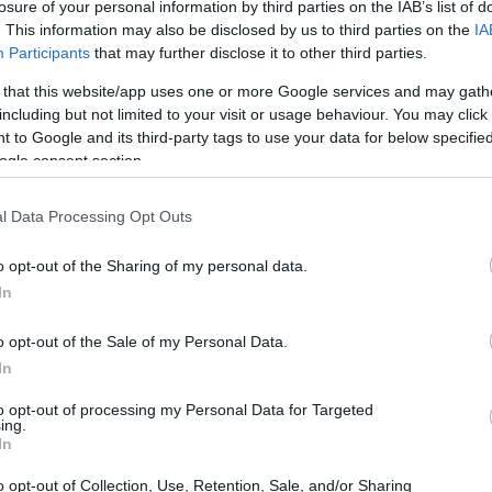
losure of your personal information by third parties on the IAB’s list of
. This information may also be disclosed by us to third parties on the
IA
Participants
that may further disclose it to other third parties.
ر معمارية لافتة للنظر على أي حديقة
 that this website/app uses one or more Google services and may gath
وف (Cynara scolymus) هو نبات ينتمي إلى فصيلة الشوك، ويُزرع من أجل براعمه الزهرية ا
including but not limited to your visit or usage behaviour. You may click 
 to Google and its third-party tags to use your data for below specifi
 غير الناضج قبل أن يتفتح. لو تُركت هذه البراعم دون قطف، لتفتحت إلى 
ogle consent section.
l Data Processing Opt Outs
o opt-out of the Sharing of my personal data.
ورنيا، يستطيع هواة البستنة المنزلية في مختلف المناطق المناخية زراعة ه
In
o opt-out of the Sale of my Personal Data.
In
ت خاصة.
to opt-out of processing my Personal Data for Targeted
ing.
In
o opt-out of Collection, Use, Retention, Sale, and/or Sharing