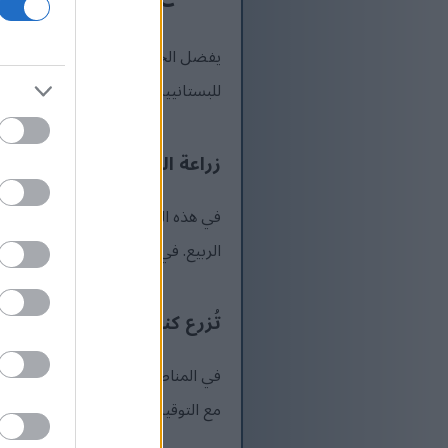
يفضل الخرشوف بطبيعته المناخ المع
للبستانيين في مختلف المناخات تحق
زراعة النباتات المعمرة (المناطق 
في هذه المناخات المعتدلة، يمكن أ
الربيع. في المناطق 8-9، قد تحتاج إلى حماية شتوية باستخدام النشارة خلال موجات الصقيع العرضية.
تُزرع كنباتات حولية (المناطق 3-
في المناطق الباردة، يمكن زراعة ال
مع التوقيت المناسب والعناية اللاز